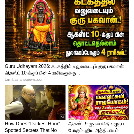
இஸ்ரேல்-ஹமாஸ் போர் தொடர்பான
நிகழ்வுகளை நடத்துவதற்கான
விண்ணப்பங்கள், தலைப்பின் உணர்திறன்
மற்றும் வெளிநாடுகளில் நிலவும்
நிலையற்ற தன்மை ஆகியவற்றைக்
கருத்தில் கொண்டு, பொதுக் குழப்பத்தை
ஏற்படுத்தக்கூடிய உண்மையான ஆபத்து
இருப்பதால் அவை நிராகரிக்கப்படும் என்று
அவர்கள் மேலும் தெரிவித்தனர்.
ஏசியாநெட் தமிழ் செய்திகளை உடனுக்கு
உடன் Whatsapp Channel-லில்
பெறுவதற்கு கீழே கொடுக்கப்பட்டு