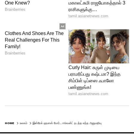
இருக்கும் லிங்குடன் இணைந்து
இருக்கவும்.
HOME
உலகம்
இஸ்ரேல் ஹமாஸ் போர்.. ஈவென்ட் நடத்த எந்த அனுமதியும் இல்லை.. தேவையின்றி ஒன்றுகூட வேண்டாம் - சிங்கப்பூர் போலீஸ்!
Click this