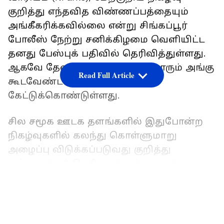
குறித்து எந்தவித விண்ணப்பத்தையும்
அங்கீகரிக்கவில்லை என்று சிங்கப்பூர்
போலீஸ் நேற்று சனிக்கிழமை வெளியிட்ட
தனது பேஸ்புக் பதிவில் தெரிவித்துள்ளது.
ஆகவே தேவையின்றி மக்கள் யாரும் அங்கு
Read Full Article
கூடவேண்டாம் என்று
கேட்டுக்கொண்டுள்ளது.
சில சமூக ஊடக தளங்களில் இதுபோன்ற
நிகழ்வுகளில் கலந்து கொள்ளுமாறு
அழைப்பு விடுக்கப்படுவது குறித்து
தங்களுக்குத் தெரியவந்துள்ளது என்றும்
போலீசார் தெரிவித்தனர். சிங்கப்பூரில்
LATEST VIDEOS
பொதுக் கூட்டங்கள் நடைபெறுவது,
சிங்கப்பூரின் பொது ஒழுங்குச் சட்டம் 2009ன்
கீழ் கட்டுப்படுத்தப்படுவதாகவும்,