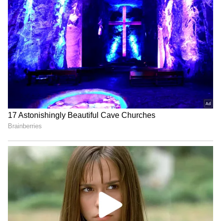
தனி ! - இளைஞர்களை அதிர
வைத்த அண்ணாமலையின்
மாஸ் ஸ்பீச் !