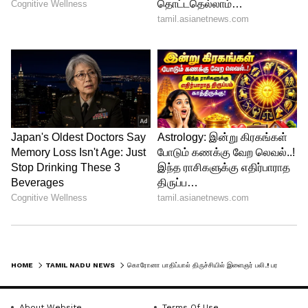
சிலிண்டருக்கு மாதம் ரூ 300 மானியம்.!
அனைத்து குடும்ப அட்டைதாரர்களுக்கும்
வழங்கப்படும்- பட்ஜெட்டில் அறிவிப்பு
HOME
TAMIL NADU NEWS
கொரோனா பாதிப்பால் திருச்சியில் இளைஞர் பலி.! பரவியது எப்படி.? உயிரிழப்பிற்கு காரணம் என்ன -ஆட்சியர் புதிய தகவல்
About Website
Terms Of Use