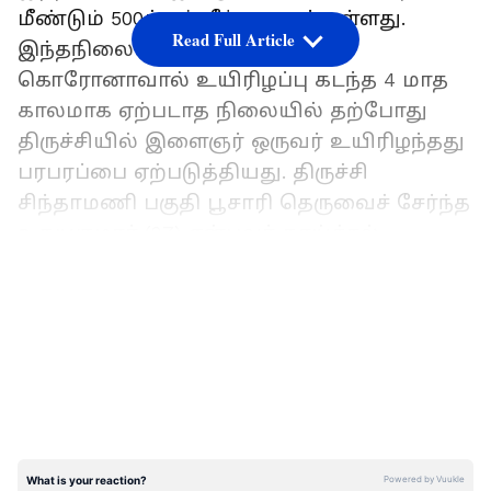
மீண்டும் 500க்கும் கீழ் குறைந்துள்ளது.
Read Full Article
இந்தநிலையில் தமிழகத்தில்
கொரோனாவால் உயிரிழப்பு கடந்த 4 மாத
காலமாக ஏற்படாத நிலையில் தற்போது
திருச்சியில் இளைஞர் ஒருவர் உயிரிழந்தது
பரபரப்பை ஏற்படுத்தியது. திருச்சி
சிந்தாமணி பகுதி பூசாரி தெருவைச் சேர்ந்த
உதயகுமார் (27) என்பவர் காய்ச்சல்,
வயிற்றுப்போக்கு காரணமாக திருச்சியில்
LATEST VIDEOS
உள்ள தனியார் மருத்துவமனையில் நேற்று
முன்தினம் அனுமதிக்கப்பட்டிருந்தார்.
பரிசோதனையில் அவருக்கு கரோனா
தொற்று இருப்பது உறுதி செய்யப்பட்டது.
ஆஸ்கர் விருதை வென்ற இந்திய