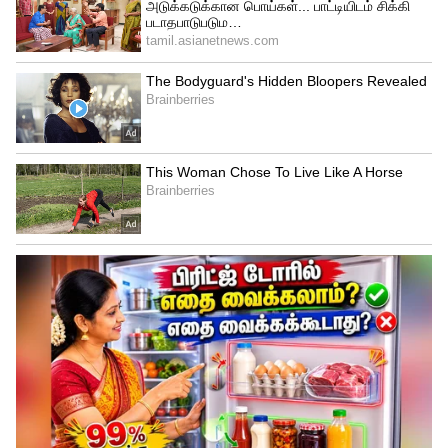
பெற்றுக் கொள்ளா விட்டால் காவல் துறை
சட்டப்படி இறுதி சடங்குகளை நடத்தும்
என்றார்.
இதையும் படிங்க;-
கள்ளக்குறிச்சி
மாணவி இறுதி சடங்கில் வெளியூர்
ஆட்களுக்கு அனுமதி இல்லை… சட்ட
ஒழுங்கை காக்க போலீஸார் நடவடிக்கை!!