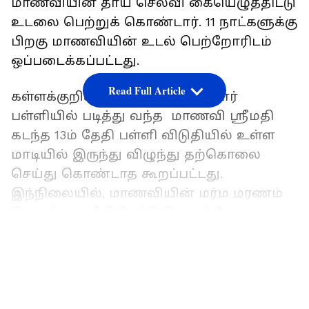
மாணவியின் தாய் செல்வி கையெழுத்திட்டு
உடலை பெற்றுக் கொண்டார். 11 நாட்களுக்கு
பிறகு மாணவியின் உடல் பெற்றோரிடம்
ஒப்படைக்கப்பட்டது.
Read Full Article
கள்ளக்குறிச்சியில் உள்ள தனியார்
பள்ளியில் படித்து வந்த மாணவி ஶ்ரீமதி
கடந்த 13ம் தேதி பள்ளி விடுதியில் உள்ள
மாடியில் இருந்து விழுந்து தற்கொலை
செய்து கொண்டாத கூறப்பட்டது.
இந்நிலையில், மாணவியின் மர்ம மரணம்
தொடர்பாக நீதி கேட்டு தொடர் போராட்டம்
நடைபெற்றது. அமைதியாக நடைபெற்று
LATEST VIDEOS
வந்த போராட்டம் வன்முறையாக வெடித்தது.
இதில், பள்ளி முற்றிலுமாக
தீக்கறையானது.