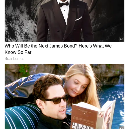
கண்டனம்!
மேகதாட்டு விவகாரத்தில்
அரசின் மெத்தனப் போக்கைக்
கடுமையாகத் தாக்கிய
பிரேமலதா விஜயகாந்த் !