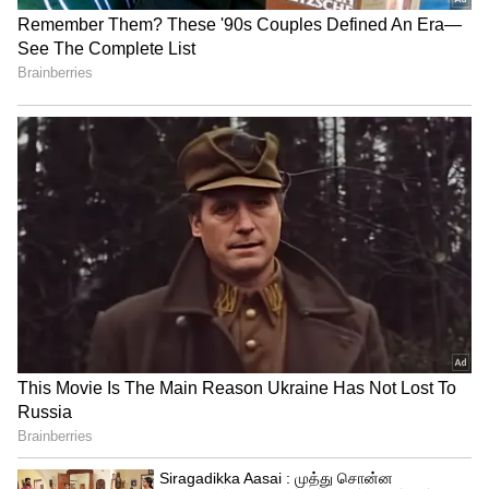
ஆனால், மாணவியின் தந்தை தரப்பில்
மருத்துவர்கள் நிய மிக்கப்படாத தால், அவர்
உச்சநீதிமன்றத்தில் மேல்முறையீடு
செய்தார். இதற்கிடையில், உயர்நீதிமன்ற
உத்தரவின்படி மருத்துவர்கள் குழு,
மாணவியின் உடலை மறுபிரேத
பரிசோதனை செய்தது. மறுபிரேத
பரிசோதனை செய்த உடலை ஸ்ரீமதி
பெற்றோரை வாங்கிக் கொள்ள உத்தரவிட
கோரி அரசு தரப்பில் உயர்நீதிமன்ற நீதிபதி
என்.சதீஷ்குமாரிடம் முறையிடப்பட்டது. இந்த
வழக்கு விசாரணையின் போது மகளின்
உடலை நாளை நண்பகல் 11 மணிக்குள்
பெற்றுக் கொள்ள வேண்டும். அவ்வாறு