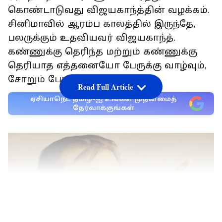
கொண்டாடுவது விஜயகாந்த்தின் வழக்கம்.
சினிமாவில் ஆரம்ப காலத்தில் இருந்தே,
பலருக்கும் உதவியவர் விஜயகாந்த்.
கண்ணுக்கு தெரிந்த மற்றும் கண்ணுக்கு
தெரியாத எத்தனையோ பேருக்கு வாழ்வும்,
சோறும் போட்டவர் விஜயகாந்த்.
Read Full Article
ஏசியாநெட் தமிழ்-ஐ உங்கள் முதன்மைத்
தேர்வாக்குங்கள்
LATEST VIDEOS