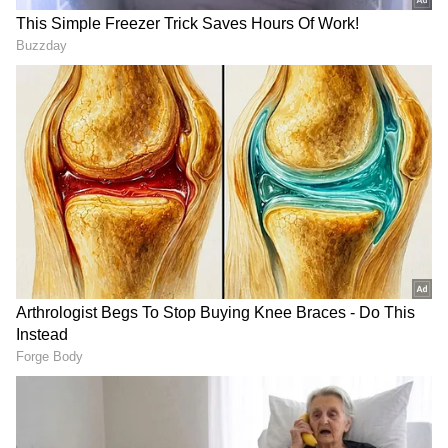
சிறப்பு மானியம்! | அண்ணல்
அம்பேத்கர் வேளாண் உதவித்
திட்டம் 2026
TNPL 2026: அதிஷ் - ரிதிக்
அதிரடியில் நெல்லை ராயல்
கிங்ஸ் வெற்றி...
இந்த நிலையில் தேமுதிக தலைவர்
விஜயகாந்த் சென்னையில் உள்ள தனியார்
மருத்துவமனையில்
அனுமதிக்கப்பட்டுள்ளார். விஜயகாந்த்