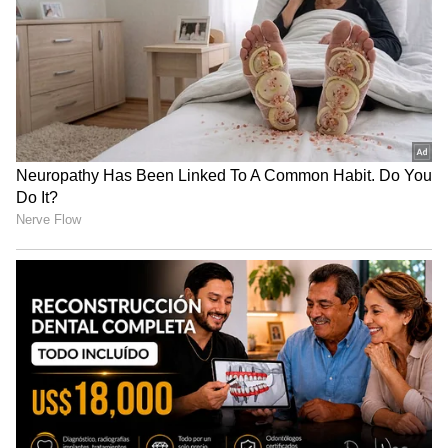
சென்னையில் உள்ள மியாட்
மருத்துவமனையில்
அனுமதிக்கப்பட்டுள்ளார். தேமுதிக தரப்பில்
வெளியிட்டுள்ள அறிக்கையில், வழக்கமான
மருத்துவ பரிசோதனைக்காகவே
அனுமதிக்கப்பட்டுள்ளதாகவும், ஓரிரு
நாட்கள் ஓய்வு எடுக்கப்போகிறார்.
வதந்திகளை யாரும் நம்ப வேண்டாம்
என்றும் தெரிவிக்கப்பட்டுள்ளது.
குடும்பத்தோடு ஜாலி ரைடு போக
சூப்பரான எலக்ட்ரிக் ஸ்கூட்டர் இதுதான்..
இவ்வளவு கம்மி விலையா..