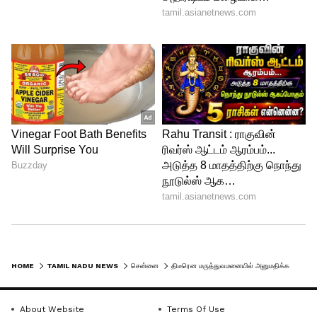
HOME
TAMIL NADU NEWS
சென்னை
திடீரென மருத்துவமனையில் அனுமதிக்கப்பட்ட தேமுதிக தலைவர் விஜயகாந்த்.. என்ன ஆச்சு தெரியுமா?
About Website
Terms Of Use