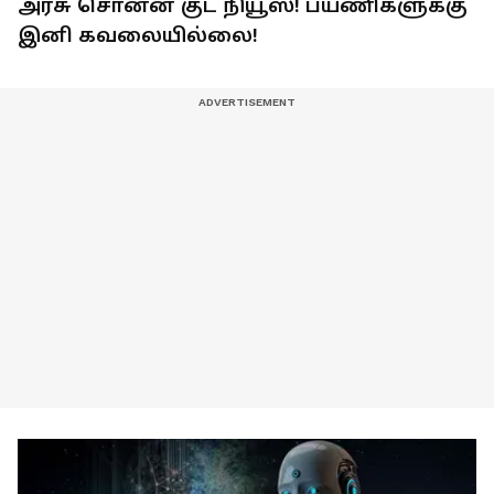
அரசு சொன்ன குட் நியூஸ்! பயணிகளுக்கு
இனி கவலையில்லை!