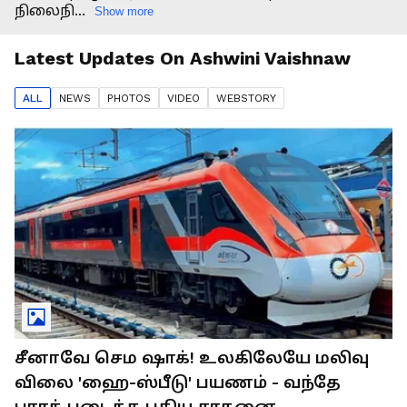
நிலைநி...
Show more
Latest Updates On
Ashwini Vaishnaw
ALL
NEWS
PHOTO
S
VIDEO
WEBSTORY
சீனாவே செம ஷாக்! உலகிலேயே மலிவு
விலை 'ஹை-ஸ்பீடு' பயணம் - வந்தே
பாரத் படைத்த புதிய சாதனை