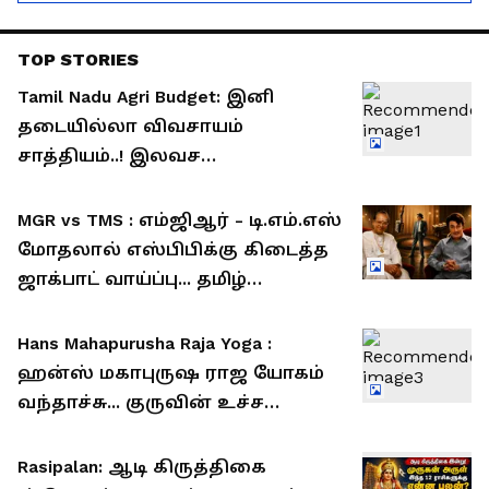
TOP STORIES
Tamil Nadu Agri Budget: இனி
தடையில்லா விவசாயம்
சாத்தியம்..! இலவச
மின்சாரத்துக்காக ரூ.7,432 கோடி
ஒதுக்கீடு..!
MGR vs TMS : எம்ஜிஆர் - டி.எம்.எஸ்
மோதலால் எஸ்பிபிக்கு கிடைத்த
ஜாக்பாட் வாய்ப்பு... தமிழ்
சினிமாவை அதிரவைத்த சம்பவம்!
Hans Mahapurusha Raja Yoga :
ஹன்ஸ் மகாபுருஷ ராஜ யோகம்
வந்தாச்சு... குருவின் உச்ச
பலத்தால் கோடீஸ்வர யோகம்
பெறும் 4 ராசிகள்...!
Rasipalan: ஆடி கிருத்திகை