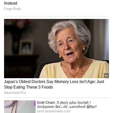
ஓம் தண்டாயுதனே போற்றி
ஓம் தசரதனுக்கருளியவனே போற்றி
ஓம் தனிக்கோயிலுளானே போற்றி
ஓம் தீபப் பிரியனே போற்றி