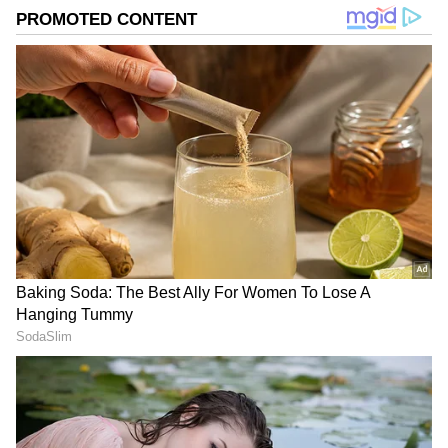
DOWNLOAD APP
RECOMMENDED STORIES
Vastu Tips: பாத்ரூமில்
Vedic Astrology: சொந்த
இந்த 7 பொருட்கள்
வீட்டிற்கு செல்லும்
இருந்தால் வறுமை
சுக்கிரன்.! 5 ராசிகளுக்கு
நிச்சயம்! உடனே தூக்கி
சுக்கிர பார்வை ஆரம்பம்.!