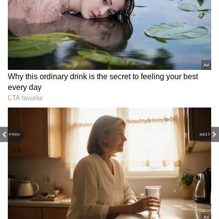
எறியுங்கள்
பொன், பொருள்,
ஆபரணம்
குவியப்போகுது.!
Astrology Tamil: நீங்க
Aadi Month: ஆடி
எந்த லக்னம்? இந்த
மாதத்தில் குலதெய்வ
தெய்வ படத்தை மட்டும்
கோவிலுக்கு போகலாமா?
பூஜித்தால் போதும்.! சகல
பலருக்கும் தெரியாத
சௌபாக்கியமும் தேடி
சாஸ்திர ரகசியம்
வரும்!
இதுதான்!
PREV
NEXT
ஓம் கருஞ்சந்தனப் பிரியனே போற்றி
ஓம் கருங்கொடியனே போற்றி
ஓம் கருநிறக் குடையனே போற்றி
ஓம் கண்ணொன்றிலானே போற்றி
ஓம் காகமேறியவனே போற்றி
ஓம் காசியில் பூசித்தவனே போற்றி