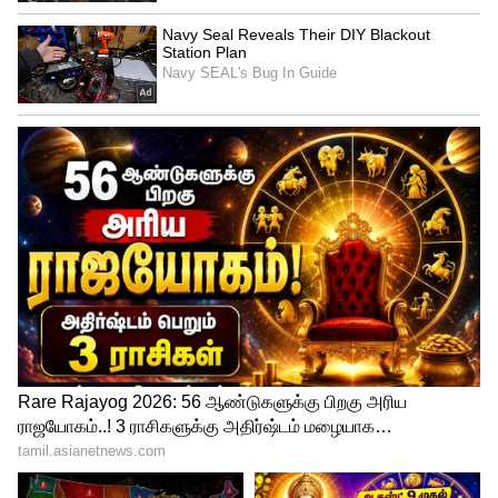
நிதானமாக எடுங்கள்.
மகரம்:
குழந்தைகளின் பிரச்னைகளை தீர்க்க
உதவுங்கள். நிலுவையில் இருந்த நீதிமன்ற
வழக்கு இன்று முடிவுக்கு வரும். கணவன் -
மனைவி இடையே சண்டை ஏற்படலாம்.
கும்பம்:
மாணவர்கள் படிப்பில் கவனம் செலுத்தவும்.
வாகனம் வாங்க ஏற்ற சமயம் இது.