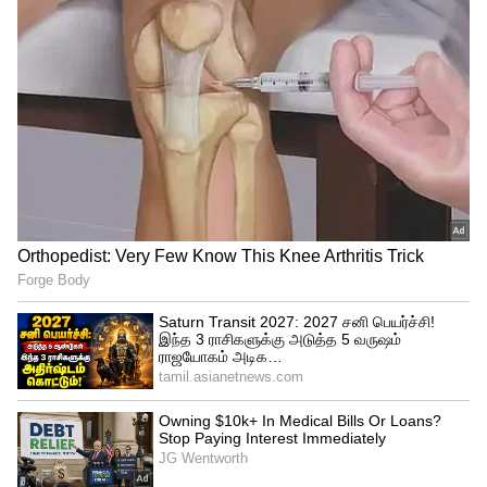
விருச்சிகம்:
உங்கள் இலட்சியத்தை அடைய முழு
எனர்ஜியுடன் செயல்படுவீர்கள். இன்று
வெற்றி கிடைக்கும். வெளிவேலைகளில்
நேரத்தை வீணடிக்காதீர்கள்.
தனுசு:
சொத்து பிரச்னை சுமூகமாக முடியும்.
கோபம் மற்றும் சோம்பேறித்தனத்தை
தவிர்க்கவும். தொழில் சார்ந்த முடிவுகளை