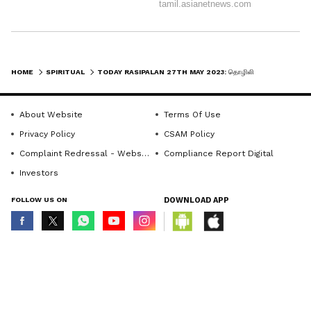
HOME
SPIRITUAL
TODAY RASIPALAN 27TH MAY 2023: தொழிலில் வெற்றி.. வாகனம் ஓட்டும்போது கவனம் தேவை
About Website
Terms Of Use
Privacy Policy
CSAM Policy
Complaint Redressal - Website
Compliance Report Digital
Investors
FOLLOW US ON
DOWNLOAD APP
© Copyright 2026 Asianxt Digital Technologies Private Limited (Formerly
known as Asianet News Media & Entertainment Private Limited) | All Rights
Reserved