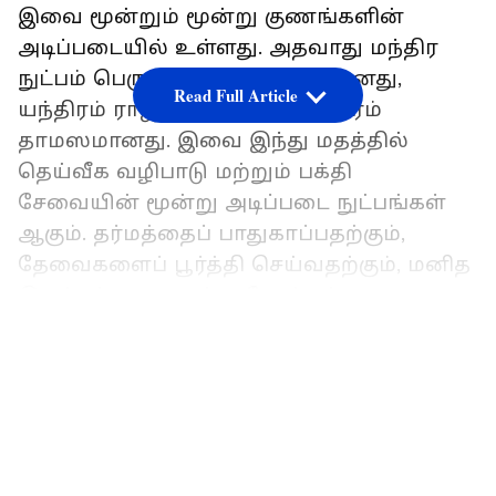
இவை மூன்றும் மூன்று குணங்களின்
அடிப்படையில் உள்ளது. அதவாது மந்திர
நுட்பம் பெரும்பாலும் சாத்வீகமானது,
Read Full Article
யந்திரம் ராஜஸம், மற்றும் தந்திரம்
தாமஸமானது. இவை இந்து மதத்தில்
தெய்வீக வழிபாடு மற்றும் பக்தி
சேவையின் மூன்று அடிப்படை நுட்பங்கள்
ஆகும். தர்மத்தைப் பாதுகாப்பதற்கும்,
தேவைகளைப் பூர்த்தி செய்வதற்கும், மனித
இருப்புக்கான நான்கு நோக்கங்களை
(புருஷார்த்தங்கள்) அடைவதற்கும் இந்து
LATEST VIDEOS
வழிபாட்டாளர்கள் பயன்படுத்தும் அடிப்படை
மற்றும் உலகளாவிய நுட்பங்களும் இவை
தான்.
ஏசியாநெட் தமிழ்-ஐ உங்கள் முதன்மைத்
தேர்வாக்குங்கள்