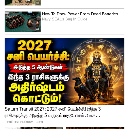
உதாரணமாக, கடவுளின் முன்
உள்ளங்கைகளை மடிப்பது ஒரு வகை
யந்திரம். மனதையும் உடலையும்
அமைதிப்படுத்துவதும், கவனம்
செலுத்துவதும், மனதை விருப்பத்தின்
மூலம் கடவுளுடன் தொடர்புகொள்வதும்
தான் இதன் நோக்கமாகும். ஒரு வேத யாகம்
செய்யப்படும் விதம், தளம் தயாரிக்கப்படும்
விதம் மற்றும் பொருட்கள் (சம்பிரம்)
சேகரிக்கப்படும் விதம், பிரசாதங்களை
நெருப்பில் ஊற்றும் விதம், பலிபீடத்தைச்
சுற்றி பூசாரிகள் அமர்ந்திருக்கும் விதம்
ஆகியவை யந்திரங்களே. தாந்த்ரீக
சடங்குகளில் மர்மமான ஆற்றல்களை
வெளிப்படுத்தவும், நல்ல அதிர்ஷ்டம்,