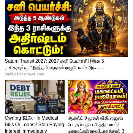
அதுமட்டும் அல்ல, மத்திய பாஜக அரசின்
இன்னொரு உள்நோக்கம் இதில் ஒளிந்து
இருக்கின்றது. "இந்திய ராணுவத்தைக்
காவி மயம் ஆக்க வேண்டும் என்கின்ற,
ஆர்எஸ்எஸ் கொள்கையைச்
செயல்படுத்துவதற்கான மறைமுகத்
திட்டமே "அக்னி பாதை" என்ற ஐயம்