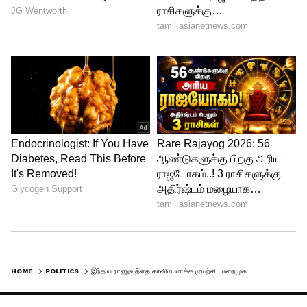
ஏற்பட்டு இருக்கின்றது. அதாவது, 21 வயதில்
வெளியேற்றப்படுகின்ற அந்த
இளைஞர்களுக்கு, 12 ஆம் வகுப்பு தேர்வுச்
சான்று இதழ் தரப்படும் என்கிறார்கள்.
ஆனால், அதே காலகட்டத்தில்,
கல்லூரிகளில் பயில்கின்ற இளைஞர்கள், 20
வயதில் பட்டப் படிப்பை முடித்து, 21 வயதில்
ஓராண்டு உயர்கல்வியும் முடித்து
இருப்பார்கள்.
HOME
POLITICS
இந்திய ராணுவத்தை காவிமயமாக்க முயற்சி.. மறைமுகத் திட்டமே "அக்னி பாதை".. கொதித்தெழுந்த வைகோ..