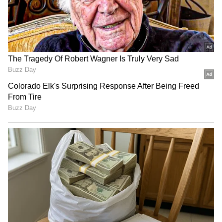
பிரேமலதா விஜயகாந்த் !
நாட்டில், வேலையின்மை
அதிகரித்துக்கொண்டே வருகின்றது.
லட்சக்கணக்கான இளைஞர்கள் இந்தியப்
படையில் சேர்ந்து பணியாற்ற
விரும்புகின்றனர். இந்த நிலையில்,
தொழில் நிறுவனங்களில் ஒப்பந்த
அடிப்படையில் பணியாளர்களை அமர்த்தி,
பிறகு தூக்கி எறியும் நடைமுறை போன்று,
ஒப்பந்த அடிப்படையில் இளைஞர்களை
இந்தியப் படையில் சேர்த்துவிட்டு,
தொடர்ந்து பணியாற்ற வாய்ப்பு
அளிக்காமல், 4 ஆண்டுகளில் தூக்கி
வீசுகின்ற நடைமுறை, ராணுவத்தின்
மதிப்பையும், மரியாதையையும் குறைத்து