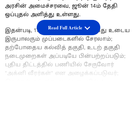
அரசின் அமைச்சரவை, ஜூன் 14ம் தேதி
ஒப்புதல் அளித்து உள்ளது.
Read Full Article
இதன்படி, 17.5 வயது முதல் 21 வயது உடைய
இருபாலரும் முப்படைகளில் சேரலாம்;
தற்போதைய கல்வித் தகுதி, உடற் தகுதி
நடைமுறைகள் அப்படியே பின்பற்றப்படும்;
புதிய திட்டத்தில் பணியில் சேருவோர்
"அக்னி வீரர்கள்" என அழைக்கப்படுவர்;
இவர்கள் ஒப்பந்த அடிப்படையில் 4
ஆண்டுகள் ராணுவத்தில் சேவையாற்ற
LATEST VIDEOS
வேண்டும்; அதன்பிறகு, ரூ.11 லட்சம் முதல் 12
லட்சம் வரை நிதி உதவியுடன்
வெளியேற்றப்படுவார்கள்.25
விழுக்காட்டினர் மட்டுமே, இந்தியப்
படையில் நிரந்தரப் பணி வாய்ப்பு