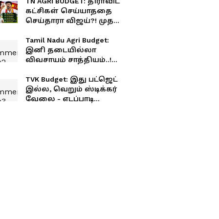
TN AGRI BUDGET: திராவிட
கட்சிகள் செய்யாததை
செய்தாரா விஜய்?! முதல்
வேளாண் பட்ஜெட்டின்
முக்கிய அம்சங்கள்..!
Tamil Nadu Agri Budget:
இனி தடையில்லா
விவசாயம் சாத்தியம்..!
இலவச மின்சாரத்துக்காக
ரூ.7,432 கோடி ஒதுக்கீடு..!
TVK Budget: இது பட்ஜெட்
இல்ல, வெறும் ஸ்டிக்கர்
வேலை - எடப்பாடி
பழனிசாமி கடும் தாக்கு!