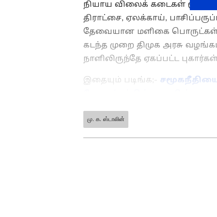
நியாய விலைக் கடைகள் மூலமாக மக
திராட்சை, ஏலக்காய், பாசிப்பர
தேவையான மளிகை பொருட்கள் தம
கடந்த முறை திமுக அரசு வழங்கப
நாளிலிருந்தே ஏகப்பட்ட புகார்
இதையும் படிங்க;-
சமூகநீதிய
போராட்டத்தில் ஒரு பின்னடைவு
மு. க. ஸ்டாலின்
ABOUT THE AUTHOR
vinoth kumar
VK
வினோத்குமார் 10 ஆண்டுகளா
கடந்த 2018ம் ஆண்டு முதல் ஏ
வருகிறார். டிஜிட்டல் மீடியா
அரசியல், குற்றம் செய்திக