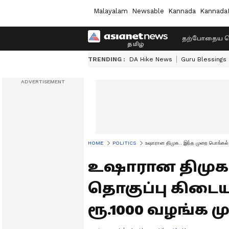
Malayalam
Newsable
Kannada
Kannada
தற்போதைய ச
TRENDING :
DA Hike News
Guru Blessings
HOME
POLITICS
உஷாரான திமுக.. இந்த முறை பொங்கல் த
உஷாரான திமுக.
தொகுப்பு கிடையா
ரூ.1000 வழங்க முட