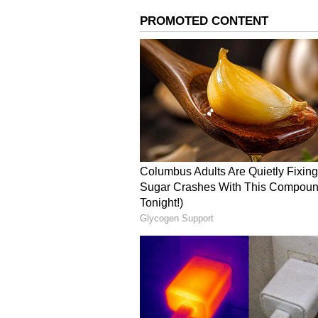
விநியோகிக்கப்படும் பொருள்களின
பணம் எங்கே என்று பல்வேறு விம
பொங்கல் பரிசு தொகுப்பில் மாபெ
குற்றம்சாட்டினர்.
இந்நிலையில், 2023ம் ஆண்டு
ப
முதல்வர் ஸ்டாலின் அதிகாரி