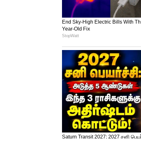
வருகிறார். அதன்படி, இந்த மு
பொங்கல் தொகுப்பிற்கு பதில் ரூ
திட்டமிட்டுள்ளதாக தகவல் வெள
அதிகாரப்பூர்வ அறிவிப்பு வெள
இதையும் படிங்க;-
அதிமுகவின் 
செய்ய ரொம்ப வருஷம் ஆகும்.