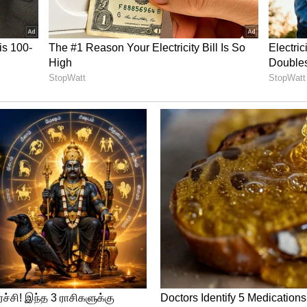
றை விமர்சனங்களும் எழாதவாறு இருக்க
.1000 குடும்ப அட்டைதாரர்களுக்கு வழங்க
ியாகியுள்ளது. விரைவில் இதற்கான
ியாக உள்ளது.
ஆட்சியில் தமிழ்நாடே சீரழிப்பு..! அதை சரி
?- மு.க.ஸ்டாலின்