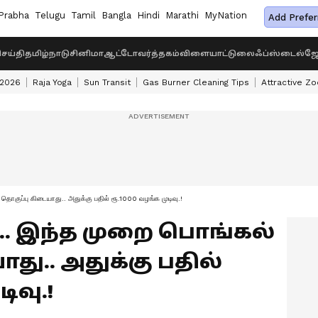
Prabha
Telugu
Tamil
Bangla
Hindi
Marathi
MyNation
Add Prefer
ெய்தி
தமிழ்நாடு
சினிமா
ஆட்டோ
வர்த்தகம்
விளையாட்டு
லைஃப்ஸ்டைல்
ஜோ
 2026
Raja Yoga
Sun Transit
Gas Burner Cleaning Tips
Attractive Zo
ொகுப்பு கிடையாது.. அதுக்கு பதில் ரூ.1000 வழங்க முடிவு.!
. இந்த முறை பொங்கல்
து.. அதுக்கு பதில்
ிவு.!