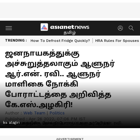
தமிழ்
TRENDING :
How To Defrost Fridge Quickly?
HRA Rules For Spouses
ஜனநாயகத்துக்கு
அச்சுறுத்தலாகும் ஆளுநர்
ஆர்.என். ரவி.. ஆளுநர்
மாளிகை நோக்கி
போராட்டத்தை அறிவித்த
கே.எஸ்.அழகிரி!
Author :
Web Team
|
Politics
Published :
Apr 26 2022, 07:06 PM IST
ks alagiri