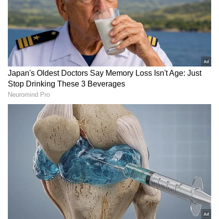
RECOMMENDED STORIES
CM Vijay: டைவர்ஸ்
Vijay - Sangeetha:
கேஸை வாபஸ் வாங்கிய
பிரியமானவருக்காக
சங்கீதா! சமரசமா?
இறங்கி வந்த சங்கீதா
அரசியல் நிர்பந்தமா?
விஜய்.! தடைகளை
உடைத்து குடும்பத்தை
ஒன்று சேர்த்தது யார்
தெரியுமா?!