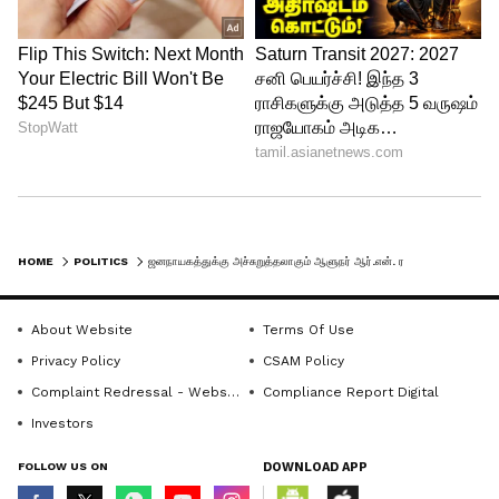
ஸ்டாலினுக்கு பாராட்டு
தமிழக ஆளுநரின் ஜனநாயக விரோதப்
போக்கை முற்றிலும் உணர்ந்த முதல்வர்,
HOME
POLITICS
ஜனநாயகத்துக்கு அச்சுறுத்தலாகும் ஆளுநர் ஆர்.என். ரவி.. ஆளுநர் மாளிகை நோக்கி போராட்டத்தை அறிவித்த கே.எஸ்.அழகிரி!
தமிழக பல்கலைக்கழகங்களில் துணை
வேந்தர்களை மாநில அரசே நியமிக்கும்
About Website
Terms Of Use
மசோதாவை சட்டப்பேரவையில்
Privacy Policy
CSAM Policy
நிறைவேற்றியிருக்கிறார். தமிழக
Complaint Redressal - Website
Compliance Report Digital
முதல்வரின் துணிவுமிக்க இந்த
Investors
நடவடிக்கையை தமிழ்நாடு காங்கிரஸ்
FOLLOW US ON
DOWNLOAD APP
மனதார வரவேற்கிறது, பாராட்டுகிறது.