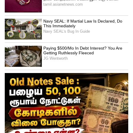
நிறைவேற்றுவதற்கு ஒத்துழைப்பு
வழங்குவதில்லை என்பதில் மத்திய அரசின்
ஆதரவோடு தமிழக ஆளுநர் செயல்பட்டு
வருகிறார். இத்தகைய தமிழக விரோதப்
போக்கை தமிழக பாஜகவும் ஆதரித்து
வருகிறது. இந்நிலையில், தமிழக ஆளுநர்
தமிழக அரசின் ஒப்புதல் இல்லாமல் துணை
வேந்தர்கள், பேராசிரியர்கள், இணைப்
பேராசிரியர்கள் பங்கேற்கும் இரண்டு நாள்
மாநாட்டை ஊட்டியில் நடத்தியிருக்கிறார்.
இதில், பல்கலைக்கழகங்களின் இணை
வேந்தராக இருக்கும் உயர் கல்வித்துறை
அமைச்சருக்கோ, அத்துறையின்
செயலாளருக்கோ அழைப்பு விடுக்காமல்,
தன்னிச்சையாக ஆளுநர் செயல்படுவது
ஜனநாயகத்துக்கு விடப்பட்ட மிகப் பெரிய