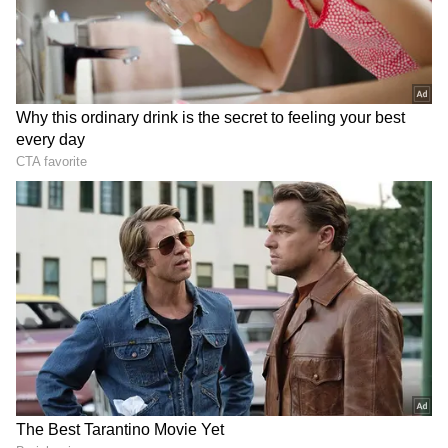
விடுமுறை, நீங்கள் திரும்பிச் செல்லலாம்
என்று அறிவுறுத்தப்பட்டு கடுமையான
DOWNLOAD APP
வெயிலில் அவர்கள் திரும்பி
வந்துள்ளார்கள். மாணவர்களை வெயிலின்
தாக்கத்தில் இருந்து காப்பாற்றும் அரசின்
அக்கறை இதுதானா?. இதேபோல பிளஸ் 2
தேர்வு எழுதும் மாணவர்களுக்கு பள்ளிக்கு
முதலில் 8 மணிக்கு வரச்சொல்லி அறிவிப்பு;
பின்னர் 9 மணி என்ற மாற்றம்; முகக்கவசம்
தேவையில்லை என்ற அறிவிப்பு; இரவோடு
இரவாக முகக்கவசம் கட்டாயம் என்ற
அறிவிப்பு என மாற்றி மாற்றி குழப்பும் பணி
சிறப்பாக நடைபெறுகிறது.