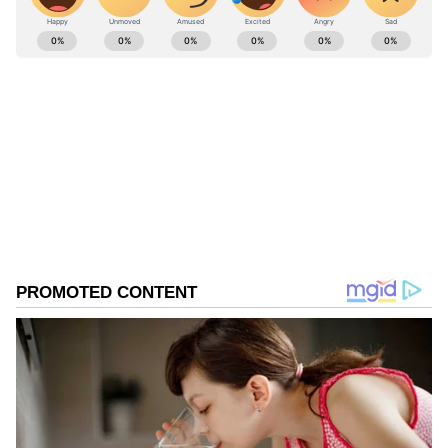
ABOUT THE AUTHOR
Narendran S
NS
Follow Us
ஆனால் இதுகுறித்த அதிகாரப்பூர்வ தகவல்
பள்ளிகளுக்கு முறையாக
தெரிவிக்கப்படவில்லை. நேற்று 5 ஆம் தேதி
காலையில் தேர்வு எழுத சென்ற 1 முதல் 9
ஆம் வகுப்பு மாணவர்களுக்கு இன்று
உங்களுக்கு தேர்வு இல்லை. இன்று