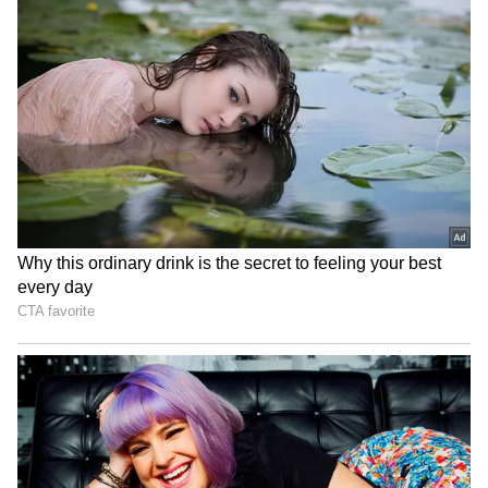
ஆனால் அதே வேளை தனியாக தண்ணீர்
புட்டிகள் கொண்டு வரக்கூடாது என்ற
முரணான அறிவிப்பும் இதில் உள்ளது. இந்த
மாணவர்கள் எல்லோரும் கிட்டத்தட்ட
இரண்டரை வருடத்திற்கு மேல் பள்ளிக்கு
செல்லாமல் கடுமையான மன அழுத்தத்தில்
இருந்ததை பள்ளி கல்வித்துறை
உணர்கிறதா என தெரியவில்லை. 32,674
மாணவர்கள் நேற்று பிளஸ் 2 இறுதி
தேர்வில் பங்கேற்கவில்லை என்பதிலிருந்து