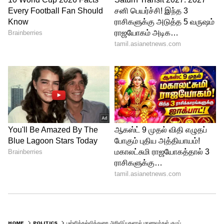
HOME
POLITICS
பள்ளிக்கல்வித்துறை அறிவிப்புகளால் மாணவர்கள் குழப்பம்... முற்றுப்புள்ளி வைக்க மநீம வலியுறுத்தல்!!