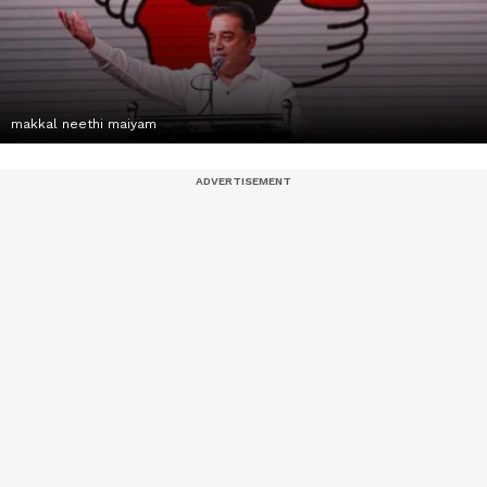
makkal neethi maiyam