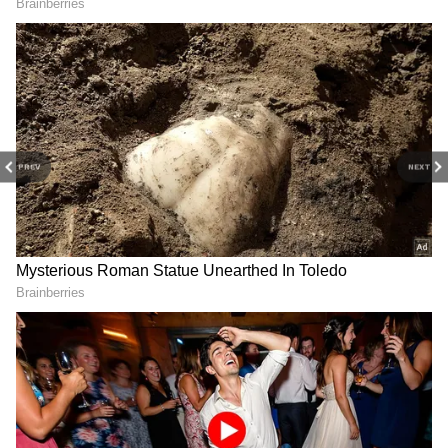
RECOMMENDED STORIES
PREV
NEXT
Tamil Nadu CM Vijay
kalaignar karunanidhi:
Assembly Speech:
கலைஞரின் வார்த்தை
தமிழ்நாட்டிற்காக எந்த
விளையாட்டு.!
அவமானத்தையும்
சொற்களை வீசி சிரிக்க
தாங்கிக்கொள்வேன்.!
வைத்த வசீகரன்.! பாமர
சட்டசபையில் அடித்து
மக்களையும் ரசிக்க
பேசிய முதல்வர் விஜய்.!
வைத்த அல்டிமேட்
அரசியல் பேச்சு.!