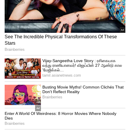
இதை புரிந்து கொள்ளலாம். இரண்டு
ஆட்சிகளிலும் குழப்பமே உன் பெயர்தான்
பள்ளிக்கல்வித்துறையா என்ற கேள்வி
மக்களிடத்தில் எழுகிறது. இனியேனும்
குழப்பங்கள் இல்லாது தெளிவாக மற்ற
துறைகளின் ஒருங்கிணைப்போடு
பள்ளிக்கல்வித்துறை அறிவிப்புகளை
வெளியிட வேண்டும் என்று
தெரிவிக்கப்பட்டுள்ளது.