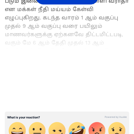
படும் இன்னல்களுக்கு முற்றுப்புள்ளி வராதா
என மக்கள் நீதி மய்யம் கேள்வி
எழுப்புகிறது. கடந்த வாரம் 1 ஆம் வகுப்பு
முதல் 9 ஆம் வகுப்பு வரை பயிலும்
மாணவர்களுக்கு ஏற்கனவே திட்டமிட்டபடி,
வரும் மே 6 ஆம் தேதி முதல் 13 ஆம்
தேதிக்குள் இறுதித் தேர்வுகள் நடைபெறும்
என்ற அறிவிப்பு வெளியானது.
LATEST VIDEOS
பெரும்பாலான அரசு பள்ளிகள் நேற்றைய
தினமான மே 5 முதல் இறுதித் தேர்வுகளை
துவக்க திட்டமிட்டு பள்ளி மாணவர்களுக்கும்
அறிவித்துவிட்டார்கள். இதற்கிடையே
வெயிலின் தாக்கம் அதிகமாக இருக்கும்
காரணத்தினால் தேர்வு எழுதும் நாட்களைத்
தவிர மற்ற நாட்களில் வர வேண்டாம் என்ற
புதிய அறிவிப்பு 4 ஆம் தேதி வெளியானது.