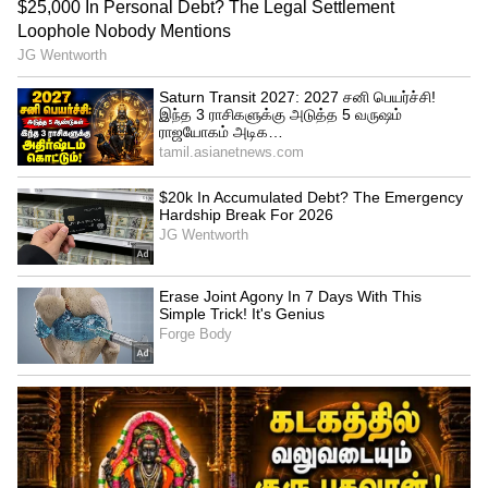
குணத்தை எதிர்த்து அறப்போர். காலியாக
உள்ள 300 பொறியாளர் பணிகளில்
ஒருவர்தான் தமிழினத்தவராம்! என்ன
கொடுமை இது!
சேலத்தில் பெரியாரை அனுமதிக்காத
பெரியார் பல்கலைக் கழகத்தில் காவிக்
கரையான்கள் கல்வியை செல்லரித்துக்
கொண்டுள்ள நிலைக்குக் கண்டன
அறவழிப் போராட்டம் - குமுறும் மக்களின்
கொந்தளிப்பு வன்முறைக்குப்
போய்விடாமல் - வழிமுறையோடு நடைபெற
- எதிர்ப்பு உணர்ச்சிகள் முறையான
வடிகாலாய் அமையும் வகையில், அந்தக்
கரையான்களைக் கட்டுப்படுத்தி, காவி