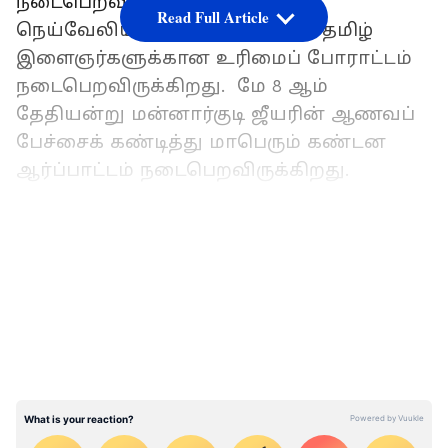
நடைபெறவிருக்கிறது. மே 9 இல்
Read Full Article
நெய்வேலியில் வஞ்சிக்கப்படும் தமிழ்
இளைஞர்களுக்கான உரிமைப் போராட்டம்
நடைபெறவிருக்கிறது. மே 8 ஆம்
தேதியன்று மன்னார்குடி ஜீயரின் ஆணவப்
பேச்சைக் கண்டித்து மாபெரும் கண்டன
ஆர்ப்பாட்டம் நடைபெறவிருக்கிறது.
தமிழ்நாட்டில் மக்களால்
LATEST VIDEOS
தேர்ந்தெடுக்கப்பட்டு, மிகச் சிறப்பாக
‘திராவிட மாடல் ஆட்சி’ - ‘சமூகநீதிக்கான
சரித்திர நாயகரின்’ தலைமையில் சீரோடும்,
சிறப்போடும் ஓராண்டாக நடைபெற்று
வருகிறது. நேரிய வழியில் ஆட்சியைப்
பிடிக்க இயலாத காவிகளான ஆர்.எஸ்.எஸ்.,
பா.ஜ.க.வினர் சில இடையூறுகளை -
அவர்களது ‘சுற்றுக்கிரகங்கள்’மூலம் செய்து