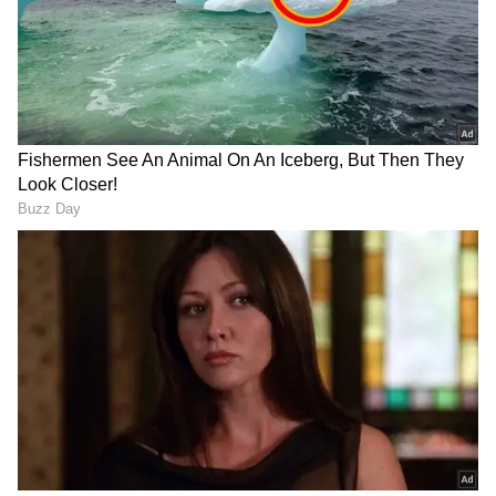
ஊக்க ஊசியைப் போட்டது உண்மை
விளம்பல் என்பது, இதுவரை குத்திட்டு
அமர்த்தப்பட்டிருந்த தமிழ்நாடு
சட்டமன்றத்தில் இரண்டாம் தடவை
நிறைவேற்றப்பட்ட ‘நீட்’ விலக்குபற்றிய
மசோதா, குடியரசுத் தலைவருக்கு சுமார் 250
DOWNLOAD APP
நாட்களுக்குப்பின் நேற்று முன்தினம்
(4.5.2022) அனுப்பி வைக்கப்பட்டு
இருக்கிறது.