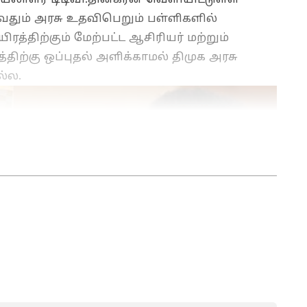
ுழுவதும் அரசு உதவிபெறும் பள்ளிகளில்
யிரத்திற்கும் மேற்பட்ட ஆசிரியர் மற்றும்
ற்கு ஒப்புதல் அளிக்காமல் திமுக அரசு
ல்ல.
க செய்தித்துறையில் பணியாற்றி வரும் இவர்.
சியாநெட் நியூஸ் தமிழில் சப்-எடிட்டராக பணியாற்றி
 குறித்து நன்கு அனுபவம் கொண்டவர். தமிழ்நாடு,
ளை எழுதுவதில் ஆர்வம் கொண்டவர்.