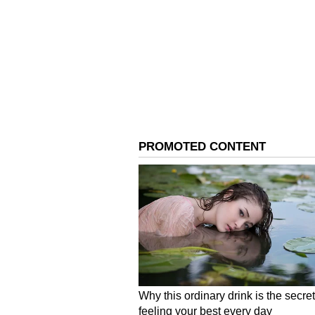
இது தொடர்பான வழக்கில் சென்ன
தமிழக அரசு அதன்படி செயல்படா
உள்ளது என காரணம் காட்டி கால
பள்ளிகளில் (Government Aided 
பணியாளர்கள் ஊதியமின்றி செயல