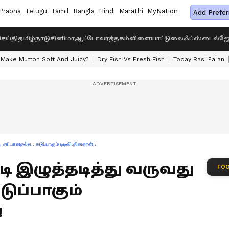
Prabha
Telugu
Tamil
Bangla
Hindi
Marathi
MyNation
Add Prefer
ெய்தி
தமிழ்நாடு
சினிமா
ஆட்டோ
வர்த்தகம்
விளையாட்டு
லைஃப்ஸ்டைல்
ஜோ
Make Mutton Soft And Juicy?
Dry Fish Vs Fresh Fish
Today Rasi Palan
ு சரியானதல்ல.. கடுப்பாகும் டிடிவி.தினகரன்..!
டி இழுத்தடித்து வருவது
FOO
ுப்பாகும்
!