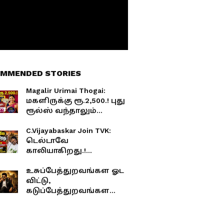
MMENDED STORIES
Magalir Urimai Thogai:
மகளிருக்கு ரூ.2,500.! புது
ரூல்ஸ் வந்தாலும்
இவங்களுக்கெல்லாம்
கண்டிப்பா கிடைக்கும்.!
C.Vijayabaskar Join TVK:
டெல்டாவே
காலியாகிறது.!
எடப்பாடிக்கு சவால்விட்ட
விஜயபாஸ்கர்.!
உசுப்பேத்துறவங்கள ஓட
மாமல்லபுரத்தில் மாஸ்
விட்டு,
காட்டிய ஜெயலலிதா
கடுப்பேத்துறவங்கள
விசுவாசி.!
கதற விட்ட விஜய்!