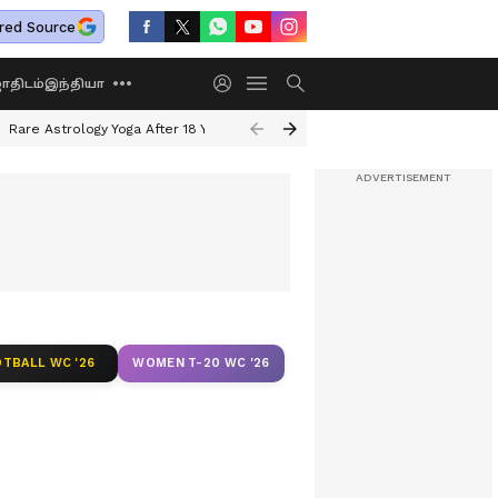
red Source
திடம்
இந்தியா
Rare Astrology Yoga After 18 Years
Dwi Pushkar Yoga 2026
Guru Peyar
TBALL WC '26
WOMEN T-20 WC '26