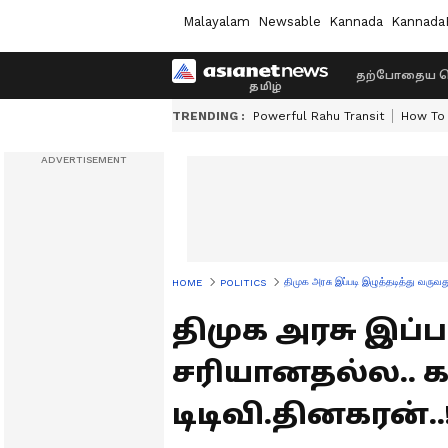
Malayalam
Newsable
Kannada
Kannada
தற்போதைய ச
TRENDING :
Powerful Rahu Transit
How To 
திமுக அரசு இப்படி இழுத்தடித்து வருவத
HOME
POLITICS
திமுக அரசு இப்ப
சரியானதல்ல.. கட
டிடிவி.தினகரன்..