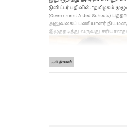
டுவிட்டர் பதிவில்: "தமிழகம் ம
(Government Aided Schools) பத்தா
அலுவலகப் பணியாளர் நியமனத்தி
இழுத்தடித்து வருவது சரியானத
டிடிவி தினகரன்
ABOUT THE AUTHOR
vinoth kumar
VK
வினோத்குமார் 10 ஆண்டுகளா
கடந்த 2018ம் ஆண்டு முதல் ஏ
வருகிறார். டிஜிட்டல் மீடியா
அரசியல், குற்றம் செய்திக