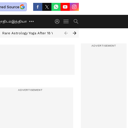
red Source
திடம்
இந்தியா
Rare Astrology Yoga After 18 Years
Dwi Pushkar Yoga 2026
Guru Peyar