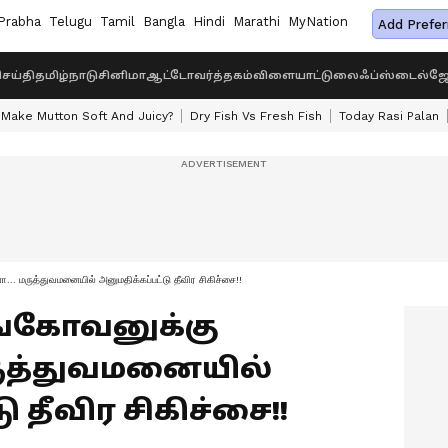
Prabha
Telugu
Tamil
Bangla
Hindi
Marathi
MyNation
Add Prefer
ெய்தி
தமிழ்நாடு
சினிமா
ஆட்டோ
வர்த்தகம்
விளையாட்டு
லைஃப்ஸ்டைல்
ஜோ
Make Mutton Soft And Juicy?
Dry Fish Vs Fresh Fish
Today Rasi Palan
மருத்துவமனையில் அனுமதிக்கப்பட்டு தீவிர சிகிச்சை!!
்கோவனுக்கு
ுத்துவமனையில்
 தீவிர சிகிச்சை!!