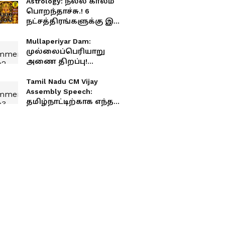
Astrology: நல்ல காலம்
பொறந்தாச்சு.! 6
நட்சத்திரங்களுக்கு இனி
அற்புத யோகம்.!
தொட்டதெல்லாம்
Mullaperiyar Dam:
பொன்னாகும் நேரம்.!
முல்லைப்பெரியாறு
அணை திறப்பு!
தமிழகத்திற்கு வருகிறது
தண்ணீர்.!
Tamil Nadu CM Vijay
Assembly Speech:
தமிழ்நாட்டிற்காக எந்த
அவமானத்தையும்
தாங்கிக்கொள்வேன்.!
சட்டசபையில் அடித்து
பேசிய முதல்வர் விஜய்.!