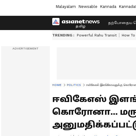
Malayalam
Newsable
Kannada
Kannada
தற்போதைய ச
TRENDING :
Powerful Rahu Transit
How To 
HOME
POLITICS
ஈவிகேஎஸ் இளங்கோவனுக்கு கொரோனா... 
ஈவிகேஎஸ் இளங
கொரோனா... மர
அனுமதிக்கப்பட்டு