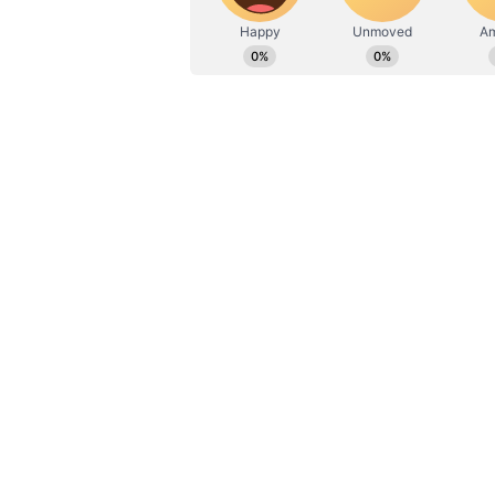
இதையும் படிங்க:
‘கொங்கு மண்ட
திமுக Vs அதிமுக மோதலும் 
ஓரிரு நாட்களில் டிஸ்சார்ஜ் ச
மேற்கொள்ளப்பட்ட பரிசோதனை
கண்டறியப்பட்டது. இதுக்குறித்
அறிக்கையில், ஈவிகேஎஸ் இ