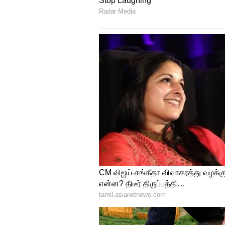
ஆனால், தேர்தல் நேரத்தில் அற
நிறைவேற்றவில்லை. புதுச்சேரிக
திட்டத்தையும் அறிவிக்கவில்லை
முறை புதுச்சேரியில் ஆட்சியில்
நிறைவேற்றாத காரணத்தால்தான் 
தேர்தலில் சபாநாயகர் உள்ளிட்ட
தோற்றுபோயினர். தற்போது ஆட்சி
செய்திருக்கிறார்கள்? வேலைவா
கொண்டு வந்துள்ளார்களா?