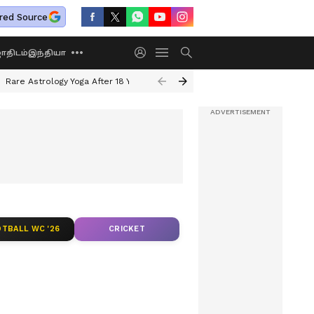
red Source
திடம்
இந்தியா
Rare Astrology Yoga After 18 Years
Dwi Pushkar Yoga 2026
Guru Peyar
TBALL WC '26
CRICKET