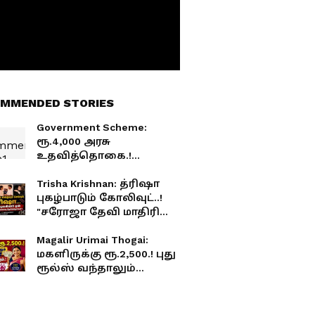
MMENDED STORIES
Government Scheme:
ரூ.4,000 அரசு
உதவித்தொகை.!
யாருக்கு கிடைக்கும்?
எப்படி விண்ணப்பிப்பது?!
Trisha Krishnan: த்ரிஷா
முழு விவரம்!
புகழ்பாடும் கோலிவுட்..!
"சரோஜா தேவி மாதிரி
நல்ல கேரக்டர்"..!
சர்ட்டிஃபிகேட் கொடுக்கும்
Magalir Urimai Thogai:
நடிகர்கள்!
மகளிருக்கு ரூ.2,500.! புது
ரூல்ஸ் வந்தாலும்
இவங்களுக்கெல்லாம்
கண்டிப்பா கிடைக்கும்.!