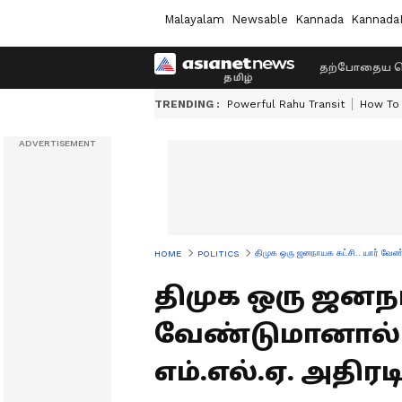
Malayalam
Newsable
Kannada
Kannada
தற்போதைய ச
TRENDING :
Powerful Rahu Transit
How To 
திமுக ஒரு ஜனநாயக கட்சி.. யார் வேண்ட
HOME
POLITICS
திமுக ஒரு ஜனநாய
வேண்டுமானால் ம
எம்.எல்.ஏ. அதிரட