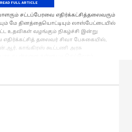
கூட்டணி
READ FULL ARTICLE
பாளரும் சட்டப்பேரவை எதிர்க்கட்சித்தலைவரும்
ும் மே தினத்தையொட்டியும் லாஸ்பேட்டையில்
ிட்ட உதவிகள் வழங்கும் நிகழ்ச்சி இன்று
் எதிர்க்கட்சித் தலைவர் சிவா பேசுகையில்,
ன்.ஆர். காங்கிரஸ் கூட்டணி அரசு
ுன்பாக கடன்களை தள்ளுபடி செய்வோம்
நில அந்தஸ்தை வழங்குவோம் என்றார்கள்.
்கும் மில்களை திறந்து இயக்குவோம் உள்ளிட்ட
்கள்.
் குழு – சமீபத்திய செய்திகள் மற்றும் நிகழ்வுகளை
.