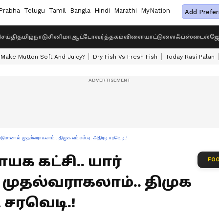
Prabha
Telugu
Tamil
Bangla
Hindi
Marathi
MyNation
Add Prefer
ெய்தி
தமிழ்நாடு
சினிமா
ஆட்டோ
வர்த்தகம்
விளையாட்டு
லைஃப்ஸ்டைல்
ஜோ
Make Mutton Soft And Juicy?
Dry Fish Vs Fresh Fish
Today Rasi Palan
ுமானால் முதல்வராகலாம்.. திமுக எம்.எல்.ஏ. அதிரடி சரவெடி.!
க கட்சி.. யார்
FOO
ுதல்வராகலாம்.. திமுக
ி சரவெடி.!