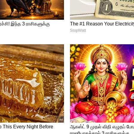
எதிர்ப்பு மனநிலை இருப்பதால்
தல் காவலர்கள் பாதுகாப்பில் ஈடுபடுத்தப்பட்டு
ிரா மற்றும் கர்நாடக மாநில முதலமைச்சர்கள்
சியில் பங்கேற்க உள்ளதாக தகவல்
த நிகழ்ச்சியில் எதிர்க்கட்சித் தலைவர்
பு விடுக்கப்பட்டு நிலையில் அவர் பங்கேற்பாரா
து. அல்லது பிரதமரை விமான நிலையத்திற்கு
ியும் எழுந்துள்ளது.