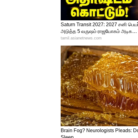
தொண்டர்கள் மத்தியில் ஒருவித 
பார்வையாளர்கள் மட்டத்தில் கூடு
வருகின்றனர் இந்நிலையில் ஆந்த
காணொளி காட்சி மூலம் நிகழ்ச்
வெளியாகியுள்ளது. அதேபோல் இந்
எடப்பாடி பழனிச்சாமிக்கு அழைப்
என்பது கேள்விக்குறியாக உள்ள
சென்று சந்திப்பாரா என்ற கேள்வ