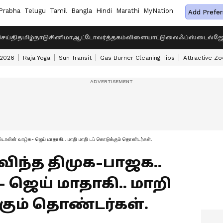
Prabha
Telugu
Tamil
Bangla
Hindi
Marathi
MyNation
Add Prefer
ெய்தி
தமிழ்நாடு
சினிமா
ஆட்டோ
வர்த்தகம்
விளையாட்டு
லைஃப்ஸ்டைல்
ஜோ
 2026
Raja Yoga
Sun Transit
Gas Burner Cleaning Tips
Attractive Zo
ஸ்டாலின் வாழ்க- ஜெய் மாதாகி.. மாறி மாறி டப் கொடுக்கும் தொண்டர்கள்.
விந்த திமுக-பாஜக..
 ஜெய் மாதாகி.. மாறி
்கும் தொண்டர்கள்.