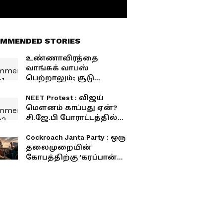
MMENDED STORIES
உண்ணாவிரத்தை
வாங்சுக் வாபஸ்
பெற்றாலும்; சூடு
குறையாத CJP
போராட்டக்களம்!
NEET Protest : விஜய்
மௌனம் காப்பது ஏன்?
சி.ஜே.பி போராட்டத்தில்
கொதித்தெழுந்த
பா.ரஞ்சித்!
Cockroach Janta Party : ஒரு
தலைமுறையின்
கோபத்திற்கு 'கரப்பான்
பூச்சி' என்று பெயர்!