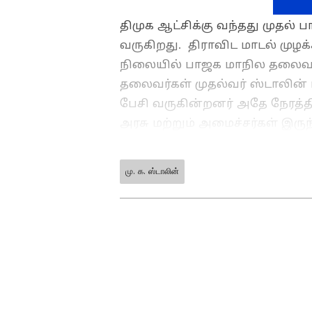
திமுக ஆட்சிக்கு வந்தது முதல்
வருகிறது. திராவிட மாடல் முழக
நிலையில் பாஜக மாநில தலைவ
தலைவர்கள் முதல்வர் ஸ்டாலின் ம
பேசி வருகின்றனர் அதே நேரத்
அரசு மற்றும் அமைச்சர்கள் இரு
அரசு துறைகள் சார்பில் 31, 400
மோடி இன்று நாட்டு மக்களுக்கு 
மு. க. ஸ்டாலின்
ABOUT THE AUTHOR
சென்னை நேரு உள்விளையாட்டு அ
EB
Ezhilarasan Babu