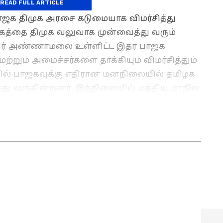
READ FULL ARTICLE
 பாஜக திமுக அரசை கடுமையாக விமர்சித்து
்கத்தை திமுக வலுவாக முன்வைத்து வரும்
ர் அண்ணாமலை உள்ளிட்ட இதர பாஜக
ற்றும் அமைச்சர்களை தாக்கியும் விமர்சித்தும்
தில் பாஜகவுக்கு எதிரான மனநிலையில் தமிழக
ந்து வருகின்றனர். இந்நிலையில் மத்திய மாநில
 கோடி ரூபாய் மதிப்பில் திட்டங்களை பிரதமர்
அர்ப்பணிக்க உள்ளார். இதற்கான நிகழ்ச்சி
ரங்கில் ஏற்பாடு செய்யப்பட்டுள்ளது.