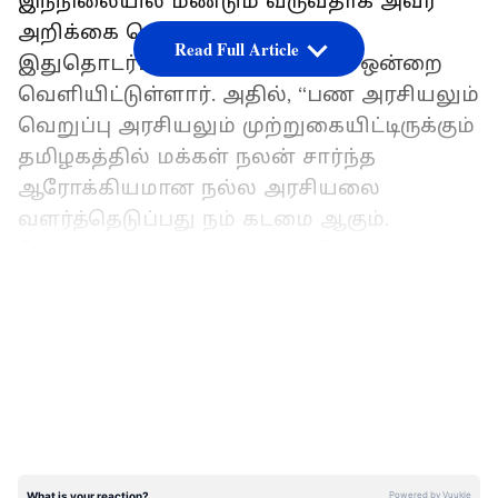
இந்நிலையில் மீண்டும் வருவதாக அவர்
அறிக்கை வெளியிட்டுள்ளார்.
Read Full Article
இதுதொடர்பாக அவர் அறிக்கை ஒன்றை
வெளியிட்டுள்ளார். அதில், “பண அரசியலும்
வெறுப்பு அரசியலும் முற்றுகையிட்டிருக்கும்
தமிழகத்தில் மக்கள் நலன் சார்ந்த
ஆரோக்கியமான நல்ல அரசியலை
வளர்த்தெடுப்பது நம் கடமை ஆகும்.
நேர்மையும், நாணயமும், நல்லொழுக்கமும்
நிறைந்த, ஊழலின் நிழல் கூடப் படியாத,
LATEST VIDEOS
எல்லா வகையிலும் வெளிப்படைத் தன்மை
கொண்ட, வளர்ச்சிப் பாதையில் மாநிலத்தை
முன்னெடுத்துச் சென்ற பெருந்தலைவர்
காமராஜரின் பொற்கால ஆட்சியை மீண்டும்
நிலை நிறுத்த அர்ப்பணிப்புடன் கூடிய
மக்களை ஒன்றுதிரட்ட மிகக் கடுமையாக