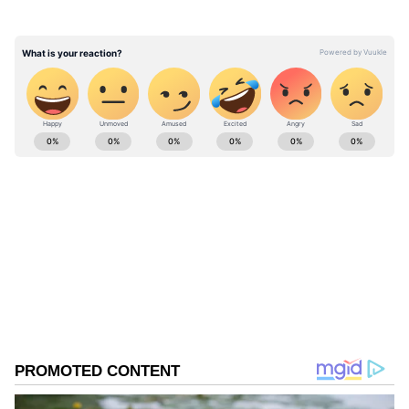
ABOUT THE AUTHOR
Anija Kannan
AK
ஜோதிடம்
ஜோதிடம்
குரு பெயர்ச்சி
Follow Us