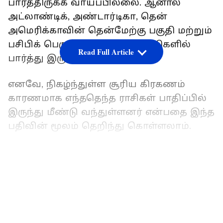
பார்த்திருக்க வாய்ப்பில்லை. ஆனால்
அட்லாண்டிக், அண்டார்டிகா, தென்
அமெரிக்காவின் தென்மேற்கு பகுதி மற்றும்
பசிபிக் பெருங்கடல் ஆகிய பகுதிகளில்
Read Full Article
பார்த்து இருக்கின்றனர்.
எனவே, நிகழ்ந்துள்ள சூரிய கிரகணம்
காரணமாக எந்ததெந்த ராசிகள் பாதிப்பில்
இருந்து மீண்டு வந்துள்ளனர் என்பதை இந்த
பதிவின் மூலம் தெறிந்து கொள்ளலாம்.
மேஷம்:
LATEST VIDEOS