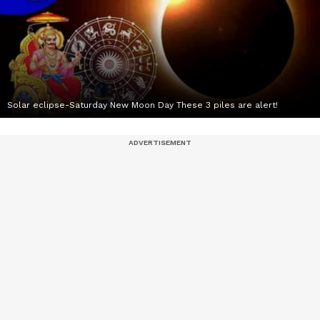
Solar eclipse-Saturday New Moon Day These 3 piles are alert!