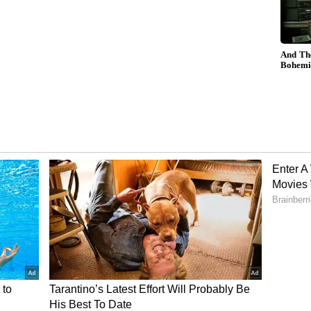
 பல இடங்களைத் தாக்கினர்.
 மோடியின் அமெரிக்க பயணத்தின் போது, ​​
ரம்ப் தஹாவூர் ராணாவை இந்தியாவுக்கு நாடு
. இந்த பயங்கரவாதியை மீண்டும்
ிய அரசு 2019 முதல் தொடர்ந்து முயற்சித்து
ுறை இறுதி கட்டத்தில் இருப்பதால், தேசிய
தோவல் மற்றும் உள்துறை அமைச்சகமே இதை
ன் பாதுகாப்பு மற்றும் நீதியைப் பொறுத்தவரை,
்து வருவது ஒரு பெரிய சாதனையாகக்