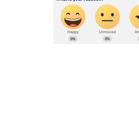
26/11 பயங்கரவாத தாக்க
தாக்குதலுக்கு முன்பு மும்பைக
ஹோட்டல், சபாத் ஹவுஸ், லிய
இடங்களில் அவர் ரெய்கி செய்திர
பாகிஸ்தான் ராணுவத்தால் பயி
பயங்கரவாதிகள், மும்பையில் 