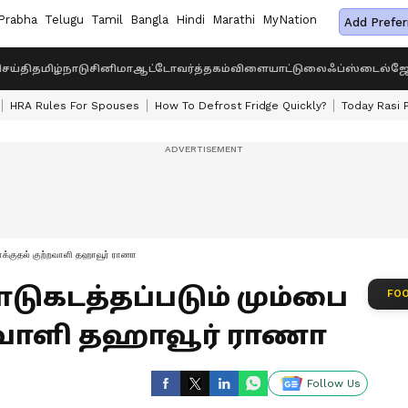
Prabha
Telugu
Tamil
Bangla
Hindi
Marathi
MyNation
Add Prefer
ெய்தி
தமிழ்நாடு
சினிமா
ஆட்டோ
வர்த்தகம்
விளையாட்டு
லைஃப்ஸ்டைல்
ஜோ
HRA Rules For Spouses
How To Defrost Fridge Quickly?
Today Rasi 
 தாக்குதல் குற்றவாளி தஹாவூர் ராணா
ாடுகடத்தப்படும் மும்பை
FOO
்றவாளி தஹாவூர் ராணா
Follow Us