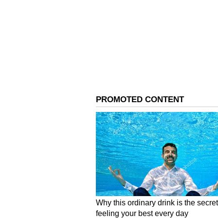
மற்றும் சபாத் ஹவுஸ் உள்ளிட்ட
மோடி - டிரம்ப் சந்திப்பு:
பிப்ரவரியில் பிரதமர் நரேந்திர
முன்னாள் அதிபர் டொனால்ட் டி
கடத்துவதாக அறிவித்திருந்தார்
இந்தியாவுக்குக் கொண்டுவர இந்த
வருகிறது.
தற்போது நாடு கடத்தும் செயல்ம
பாதுகாப்பு ஆலோசகர் அஜித் 
கண்காணித்து வருகிறது. நாட்டி
ராணாவை இந்தியாவிற்கு அழைத
கருதப்படுகிறது.