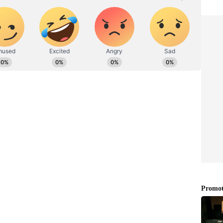
ுதல்:
்கு வந்த அதே பயங்கரவாதிதான் ஹெட்லி. தாஜ்
ோபோல்ட் கஃபே போன்ற பல முக்கியமான
ுந்தார். இதன் பின்னர், ஐ.எஸ்.ஐ மற்றும்
ற்சி பெற்ற லஷ்கர்-இ-தொய்பா
உள்ள தாஜ் ஹோட்டல், பார்கள், உணவகங்கள்