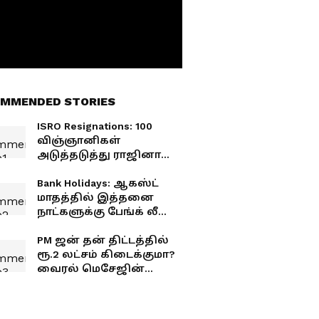
MMENDED STORIES
ISRO Resignations: 100
விஞ்ஞானிகள்
அடுத்தடுத்து ராஜினாமா..
இஸ்ரோவில் என்ன
நடக்கிறது?
Bank Holidays: ஆகஸ்ட்
மாதத்தில் இத்தனை
நாட்களுக்கு பேங்க் லீவா.!
விடுமுறை பட்டியல்
இதோ!
PM ஜன் தன் திட்டத்தில்
ரூ.2 லட்சம் கிடைக்குமா?
வைரல் மெசேஜின்
உண்மை இதுதான்!