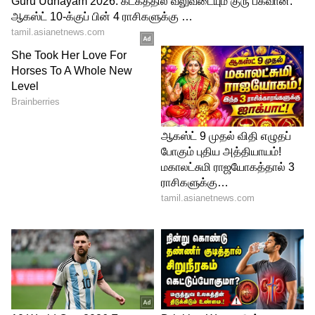
1984ஆம் ஆண்டில் தெலுங்கு தேசம்
கட்சியின் உறுப்பினராக தனது அரசியல்
வாழ்க்கையை தொடங்கினார். 1986ஆம்
ஆண்டு முதல் 1998 வரை தொடர்ச்சியாக
இரண்டு முறை தெலுங்கு தேசம் கட்சியின்
ராஜ்யசபா உறுப்பினராகவும், அக்கட்சியின்
தலைமை கொறடாவாகவும் பணியாற்றிய
ரேணுகா சவுத்ரி, 1997 முதல் 1998 வரை
தேவேகவுடா அமைச்சரவையில் மத்திய
சுகாதாரம் மற்றும் குடும்ப நலத்துறை
இணை அமைச்சராக பதவி வகித்துள்ளார்.
1998ல் தெலுங்கு தேசம் கட்சியில் இருந்து
விலகி காங்கிரஸ் கட்சியில் சேர்ந்த அவர்,
1999 மற்றும் 2004ஆம் ஆண்டு மக்களவைத்
தேர்தலில் கம்மம் தொகுதியில் இருந்து