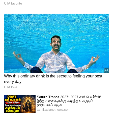
முன்னாள் மத்திய அமைச்சரான ரேணுகா
சவுத்ரி ஆக்ரோஷமிக்க தலைவராக
அறியப்படுபவர். நாடாளுமன்றத்தில்
எதிர்க்கட்சி உறுப்பினர்களை அலற் விடும்
இவர், 2018 ஆம் ஆண்டு நாடாளுமன்றத்தில்
கூறப்பட்ட ‘சூர்ப்பனகை’ கருத்துக்காக
பிரதமர் மோடி மீது அவதூறு வழக்கு
தொடர்ந்துள்ளார். சமீபத்தில் கூட
போராட்டம்ன் ஒன்றின் போது, போலீஸ்
எஸ்.ஐயின் சட்டையை பிடித்து வாக்குவாதம்
செய்ததாக சர்ச்சையில் சிக்கினார்.