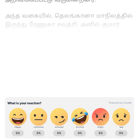
அந்த வகையில், தெலங்கானா மாநிலத்தில்
இருந்து ரேணுகா சவுத்ரி, அனில் குமார்
யாதவ் ஆகிய இருவரை வேட்பாளர்களாக
காங்கிரஸ் கட்சி அறிவித்துள்ளது.
LATEST VIDEOS
தெலங்கானாவில் இருந்து 3 ராஜ்யசபா
இடங்கள் காலியாகியுள்ளது. இதில்,
இரண்டு இடங்களில் காங்கிரஸ் வெற்றி
பெறுவது உறுதி. எனவே, இரண்டு
வேட்பாளர்களை மட்டுமே நிறுத்த கட்சி
மேலிடம் விருப்பம் தெரிவித்துள்ளது.
அதன்படி, முன்னாள் மத்திய அமைச்சர்
ரேணுகா சவுத்ரியுடன் இணைந்து இளம்
ABOUT THE AUTHOR
காங்கிரஸ் தலைவர் அனில் குமார் யாதவை