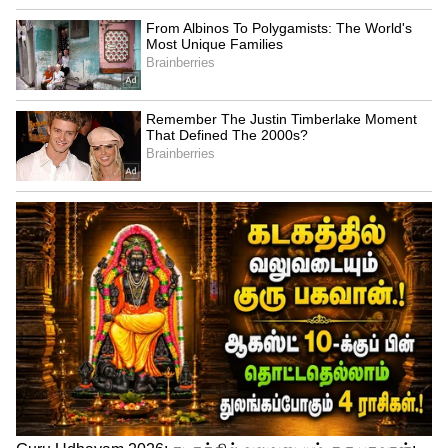
ராஜ்யசபா தேர்தல்: பாஜகவில் நேற்று
இணைந்த அசோக் சவானுக்கு வாய்ப்பு!
ஆந்திராவை சேர்ந்த ரேணுகா சவுத்ரி,