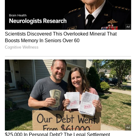
அருண்ராஜ் காரசார பதிலடி!