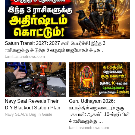
இன்று செவ்வாய்க்கிழமை, பிரதமர் மோடி
தனது வேட்புமனு தாக்கல் செய்ய
வாரணாசி மாவட்ட ஆட்சியர்
அலுவலகத்திற்குச் சென்றபோது, ​​அவருடன்
பா.ஜ.க. மத்திய உள்துறை அமைச்சர் அமித்
ஷா, உத்தரபிரதேச முதல்வர் யோகி
ஆதித்யநாத், பாஜக தலைவர் ஜேபி நட்டா
உள்ளிட்ட தலைவர்கள் அவருடன்
காணப்பட்டனர் என்பது குறிப்பிடத்தக்கது.
ரேபரேலி உள்ளூர் சலூன் கடையில்
தாடியை ட்ரிம் செய்த ராகுல் காந்தி!