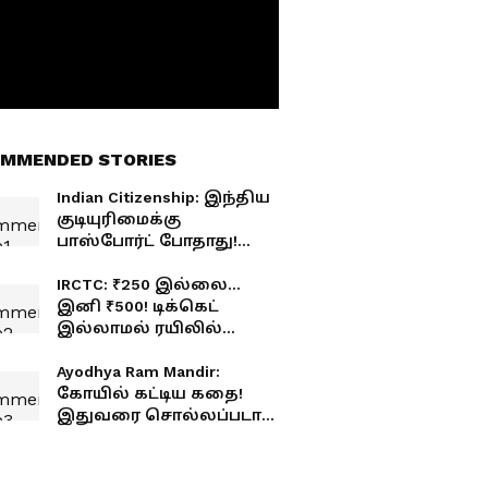
MMENDED STORIES
Indian Citizenship: இந்திய
குடியுரிமைக்கு
பாஸ்போர்ட் போதாது!
உண்மையான ஆதாரம்
எது தெரியுமா?"
IRCTC: ₹250 இல்லை...
இனி ₹500! டிக்கெட்
இல்லாமல் ரயிலில்
பயணித்தால்
காத்திருக்கும் அதிரடி
Ayodhya Ram Mandir:
அபராதம்
கோயில் கட்டிய கதை!
இதுவரை சொல்லப்படாத
சவால்களை உடைத்த
நிருபேந்திர மிஸ்ரா