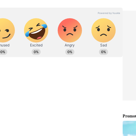
்க முடியாததை சாதித்தவர் மோடி: பாகிஸ்தான்
 திருக்குறளை படிக்க வேண்டுமென
நுட்பம் வாய்ந்தது என்பதை அவர்கள்
மோடி ந்தன் வாழ்த்துச் செய்தியில்