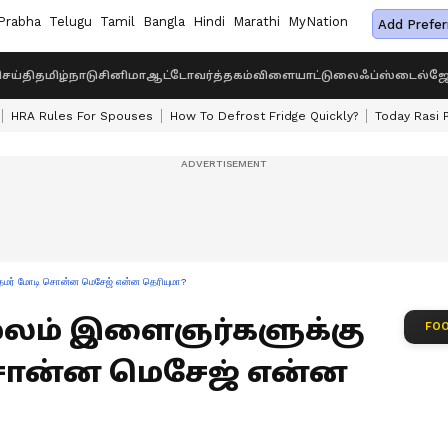
Prabha
Telugu
Tamil
Bangla
Hindi
Marathi
MyNation
Add Prefer
ெய்தி
தமிழ்நாடு
சினிமா
ஆட்டோ
வர்த்தகம்
விளையாட்டு
லைஃப்ஸ்டைல்
ஜோ
HRA Rules For Spouses
How To Defrost Fridge Quickly?
Today Rasi 
ரதமர் மோடி சொன்ன மெசேஜ் என்ன தெரியுமா?
மூலம் இளைஞர்களுக்கு
FOO
சொன்ன மெசேஜ் என்ன