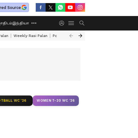
red Source
திடம்
இந்தியா
Palan
Weekly Rasi Palan
Powerful Rahu Transit
How To Make Mutton 
TBALL WC '26
WOMEN T-20 WC '26