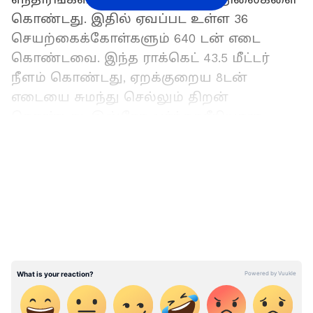
கொண்டது. இதில் ஏவப்பட உள்ள 36
செயற்கைக்கோள்களும் 640 டன் எடை
கொண்டவை. இந்த ராக்கெட் 43.5 மீட்டர்
நீளம் கொண்டது, ஏறக்குறைய 8டன்
எடையை சுமந்து செல்லும் திறன்
கொண்டது. இஸ்ரோ வர்த்தகரீதியான
சேவையை அதாவது,வர்த்தகரீதியாக
LATEST VIDEOS
செயற்கைக்கோள்களை ஏவும் பணியில்
ஈடுபடத் தொடங்கிவிட்டது.
வங்கக்கடலில் ஆழ்ந்த காற்றழுத்த
தாழ்வுப் பகுதி உருவானது.. அக்.24 ஆம்
தேதி புயலாக வலுப்பெறும் - வானிலை