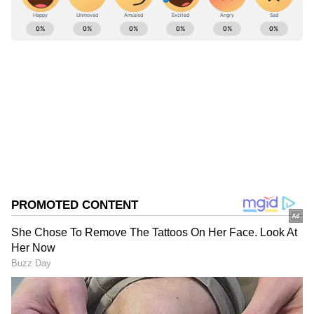
ABOUT THE AUTHOR
Ajmal Khan
AK
அஜ்மல்கான், பிரபல தொலைக்காட்சிகளில் மூத்த
மற்றும் சிறப்பு செய்தியாளராக பணிபுரிந்துள்ளார்.
20வருடங்களாக செய்தித்துறையில் பணியாற்றி
வரும் இவர், கடந்த 3 ஆண்டுகளாக ஏசியா நெட்
இஸ்ரோ
இணையதளத்தில் தமிழ்நாடு மற்றும் அரசியல்
சார்ந்த செய்திகளையும் எழுதி வருகிறார்.
Follow Us