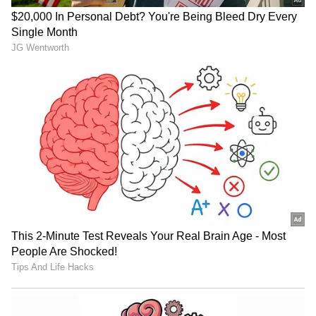
வேலைடா இது?