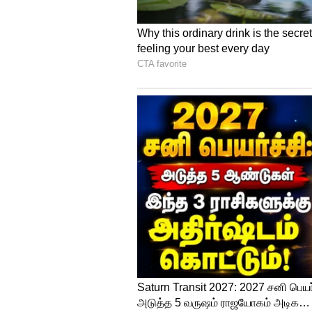
நாடு திரும்பிய 16 மணி நேரத்
வேண்டுமென சிறப்பு நீதிமன்றம
சிபிஐ விசாரணைக்காக கார்த்தி 
சிதம்பரம் டெல்லி ரோஸ் அவென்ய
செய்தார். இந்த மனுவை விசாரித்த
கார்த்தி சிதம்பரத்தை வரும் 3
விதித்ததோடு, சிபிஐக்கு நோட்டீ
வரும் 30 ஆம் தேதி மீண்டும் வ