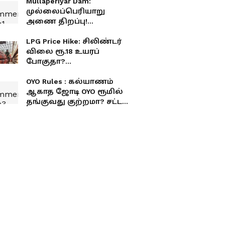
Mullaperiyar Dam:
முல்லைப்பெரியாறு
அணை திறப்பு!
தமிழகத்திற்கு வருகிறது
தண்ணீர்.!
LPG Price Hike: சிலிண்டர்
விலை ரூ.18 உயரப்
போகுதா?
சாமானியர்களுக்கு
அடுத்த ஷாக்!
OYO Rules : கல்யாணம்
ஆகாத ஜோடி OYO ரூமில்
தங்குவது குற்றமா? சட்டம்
என்ன சொல்கிறது?