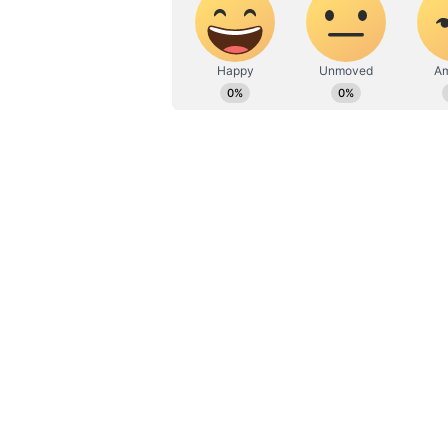
மேலும் கட்டுமானப் பணிகள் 
நீட்டிக்க TSPL நிறுவனம் மீண்
கூறியுள்ளது. இது தொடர்பாக ப
நிலையில் அவர் கடந்த 18 ஆம் தே
கார்த்தி சிதம்பரத்திற்கு தொ
நடத்தியது. உச்சநீதிமன்றம், சிப
வெளிநாடு சென்ற கார்த்தி சிதம்ப