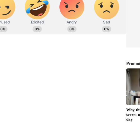
தாமதமானதால் சீனப்பணியாளர்களின் விசாவை
டும் பாஸ்கர ராமனை அணுகியதாகவும் சிபிசி
ாஸ்கர ராமனிடம் விசாரணை நடத்தப்பட்ட
தி கைது செய்யப்பட்டார். இந்த வழக்கில்
டர்புடைய பல்வேறு இடங்களில் சிபிஐ சோதனை
ிஐ சிறப்பு நீதிமன்றத்தின் அனுமதியுடன்
ரம் நேற்று நாடு திரும்பினார்.