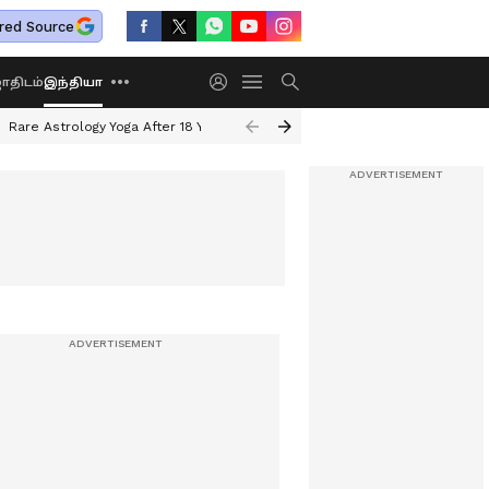
red Source
திடம்
இந்தியா
Rare Astrology Yoga After 18 Years
Dwi Pushkar Yoga 2026
Guru Peyar