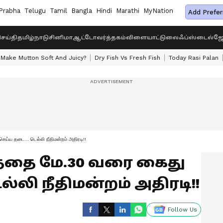
Prabha
Telugu
Tamil
Bangla
Hindi
Marathi
MyNation
Add Prefer
ெய்தி
தமிழ்நாடு
சினிமா
ஆட்டோ
வர்த்தகம்
விளையாட்டு
லைஃப்ஸ்டைல்
ஜோ
Make Mutton Soft And Juicy?
Dry Fish Vs Fresh Fish
Today Rasi Palan
ெய்ய தடை... டெல்லி நீதிமன்றம் அதிரடி!!
பரத்தை மே.30 வரை கைது
ல்லி நீதிமன்றம் அதிரடி!!
Follow Us