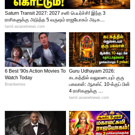
அதன் அடிப்படையில், தொடர்ச்சியாக
ஆறாவது ஆண்டாக 1வது இடத்தில்
ஃபின்லாந்து, 2வது இடத்தில் டென்மார்க
மற்றும் 3வது இடத்தில் ஐஸ்லாந்து ஆகிய
நாடுகள் உள்ளன. 5வது இடத்தில் இருந்த
இஸ்ரேல் ஒரு படி முன்னேறி 4வது இடத்தை
பிடித்துள்ளது. முதல் 10 இடங்களிலும்
ஐரோப்பிய நாடுகளே பிடித்துள்ளன.
அமெரிக்கா 15வது இடத்தையும், போரில்
சிக்கி தவிக்கும் உக்ரைன் 92வது இடத்தை
பிடித்துள்ளன.