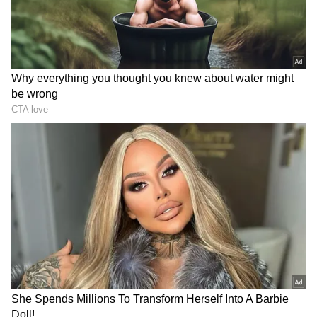
2
5
இந்த ஆய்வின் போது, மக்களின்
வாழ்வாதாரத்தை நிர்ணயிக்கும், மொத்த
உள்நாட்டு உற்பத்தி(GDP), ஆயுட்காலம்,
வாழ்க்கை சுதந்திரம், சமூக ஆதரவு,