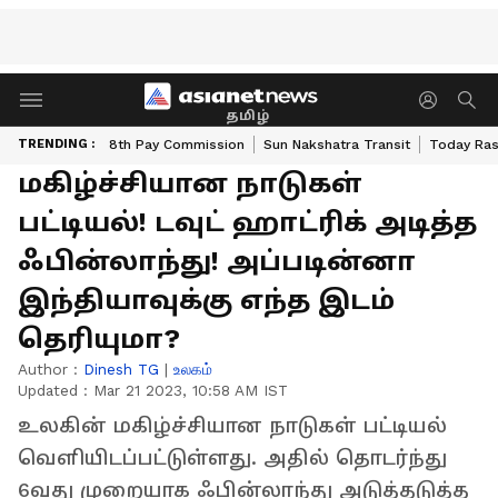
தமிழ்
TRENDING :
8th Pay Commission
Sun Nakshatra Transit
Today Ras
மகிழ்ச்சியான நாடுகள்
பட்டியல்! டவுட் ஹாட்ரிக் அடித்த
ஃபின்லாந்து! அப்படின்னா
இந்தியாவுக்கு எந்த இடம்
தெரியுமா?
Author :
Dinesh TG
|
உலகம்
Updated :
Mar 21 2023, 10:58 AM IST
உலகின் மகிழ்ச்சியான நாடுகள் பட்டியல்
வெளியிடப்பட்டுள்ளது. அதில் தொடர்ந்து
6வது முறையாக ஃபின்லாந்து அடுத்தடுத்த