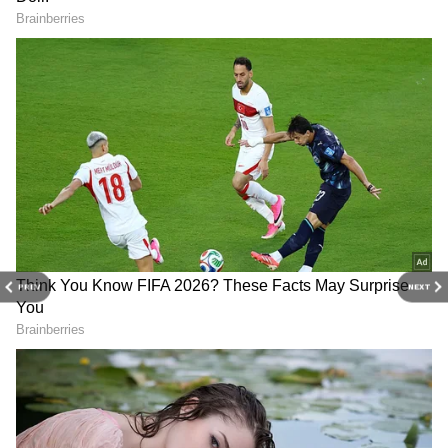
குற்றவியல நடவடிக்கைகள், ஊழல் தன்மை
ஆகியவற்றின் அடிப்படையில் மக்கள்
மகிழ்ச்சியாக இருக்கின்றனர் என்பது
கணக்கெடுக்கப்பட்டு பட்டியல்
தயாரிக்கப்படுகிறது.
PREV
NEXT