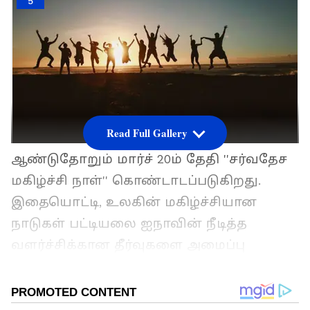
5
Read Full Gallery
ஆண்டுதோறும் மார்ச் 20ம் தேதி ''சர்வதேச
மகிழ்ச்சி நாள்'' கொண்டாடப்படுகிறது.
இதையொட்டி, உலகின் மகிழ்ச்சியான
நாடுகள் பட்டியலை ஐநாவின் நீடித்த
வளர்ச்சிக்கான தீர்வுகளை அமைப்பு
வெளியிட்டது. தொடர்ச்சியாக 11வது
ஆண்டாக இந்த மகிழ்ச்சிய நிறைந்த
நாடுகள் பட்டியல் வெளியிடப்படுகிறது.