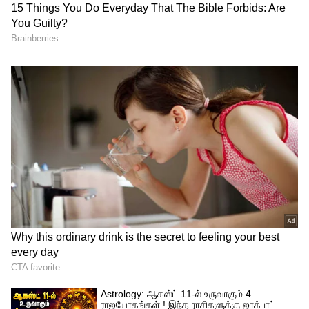
கொரோனா பிடியில் சிக்கி தவித்ததால்,
கொரோவில் சிக்கிய மக்களின் வாழ்க்கைத்
தரத்தை மீட்க என்ன மாதிரியான
நடவடிக்கைகள் மேற்கொள்ளப்பட்டன
மற்றும், மக்கள் நலன் குறித்த அந்தந்த
நாடுகள் மேற்கொண்ட
நடவடிக்கைகளுக்ககு முக்கியத்துவம்
அளிக்கப்பட்டுள்ளது.
Rupert Murdoch: 92 வயதில் 5வது
திருமணம்! வாழ்க்கையின் மறுபக்கத்தை
அனுபவிக்கத் துடிக்கும் ரூபர்ட் மர்டாக்