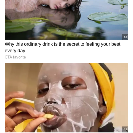
3
5
கடந்த சில ஆண்டுகளாக உலகமே