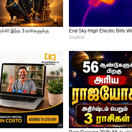
ங்கல் பண்டிகைக்கு 3 நாட்கள் விடுமுறை
து ஜனவரி 14 செவ்வாக்கிழமை தை பொங்கல்,
தினம், ஜனவரி 16 வியாழன் உழவர் திருநாள்
 அரசு ஊழியர்களுக்கும், பள்ளி
ுறை கிடைக்க வாய்ப்புள்ளது.