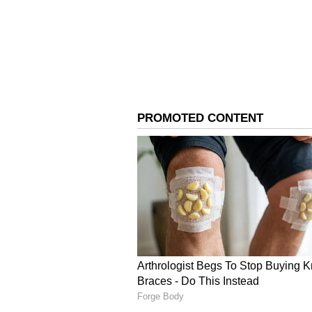
Sunday Government Hol
இந்த பொது விடுமுறை நாட்களில் 
மொகரம் பண்டிகை ஆகிய மூன்று
பக்ரீத், கிருஷ்ணர் ஜெயந்தி 2 