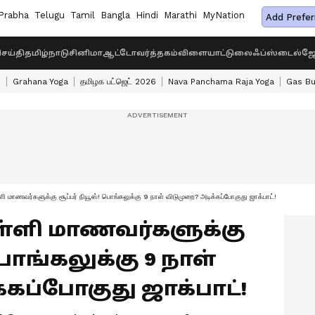
Prabha
Telugu
Tamil
Bangla
Hindi
Marathi
MyNation
Add Prefer
ெய்தி
தமிழ்நாடு
சினிமா
ஆட்டோ
வர்த்தகம்
விளையாட்டு
லைஃப்ஸ்டைல்
ஜோ
s
Grahana Yoga
தமிழக பட்ஜெட் 2026
Nava Panchama Raja Yoga
Gas Bu
மாணவர்களுக்கு சூப்பர் நியூஸ்! பொங்கலுக்கு 9 நாள் விடுமுறை? அடிக்கப்போகுது ஜாக்பாட்!
: பள்ளி மாணவர்களுக்கு
பொங்கலுக்கு 9 நாள்
்கப்போகுது ஜாக்பாட்!