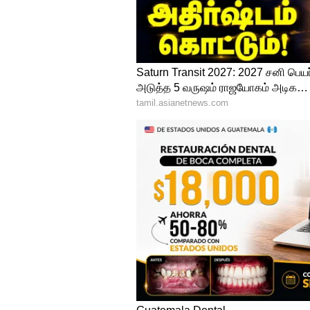
Pongal Festival
அடுத்த ஆண்டு ஜனவரி மாதம் பொ
அறிவிக்கப்பட்டுள்ளது. அதாவ
ஜனவரி 15 புதன் திருவள்ளுவர் 
வருகிறது. அரசு மனசு வைத்தால்
மாணவர்களுக்கும் 9 நாள் விடும
5
7