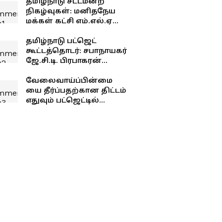
தமிழ்நாடு சட்டமன்ற
நிகழ்வுகள்: மனிதநேய
மக்கள் கட்சி எம்.எல்.ஏ
ஜவாஹிருல்லா பரபரப்பு
பேட்டி
தமிழ்நாடு பட்ஜெட்
கூட்டத்தொடர்: சபாநாயகர்
ஜே.சி.டி. பிரபாகரன்
செய்தியாளர் சந்திப்பு
வேலைவாய்ப்பின்மை
யை தீர்ப்பதற்கான திட்டம்
எதுவும் பட்ஜெட்டில்
இல்லை - பிரேமலதா
விஜயகாந்த் !