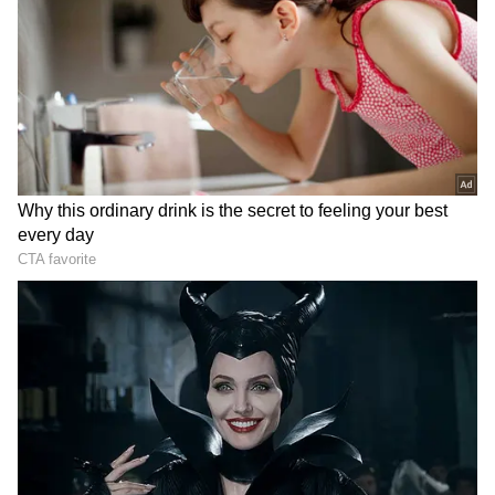
12
மிதுனம்:
புதிய விஷயங்களை உங்கள் நடைமுறை
வாழ்க்கையில் செயல்படுத்துவது
வியப்பளிக்கும் விதமான மாற்றங்களை
ஏற்படுத்தும். அமைதியாக வேலையை
பார்த்தால் வெற்றி உங்களுக்குத்தான்.
தெரியாத நபர்களை நம்பவேண்டாம். அரசு
ஊழியர்களுக்கு உயரதிகாரிகளுடன்