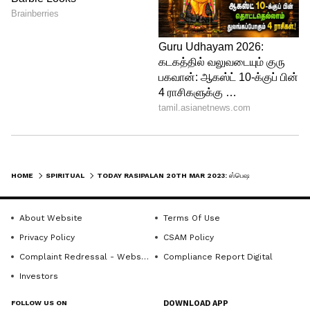
முடிவை எடுக்க துணிவார்கள். முதலீடு
செய்யும் முன் அதுதொடர்பான முழு
விவரங்களையும் தெரிந்துகொள்ளுங்கள்.
தொழில் விரிவாக்கம் குறித்து
திட்டமிடுவீர்கள்.
HOME
SPIRITUAL
TODAY RASIPALAN 20TH MAR 2023: ஸ்பெஷலான நபருடனான சந்திப்பு.. உங்கள் வாழ்க்கையையே மாற்றப்போகுது
About Website
Terms Of Use
Privacy Policy
CSAM Policy
Complaint Redressal - Website
Compliance Report Digital
Investors
FOLLOW US ON
DOWNLOAD APP