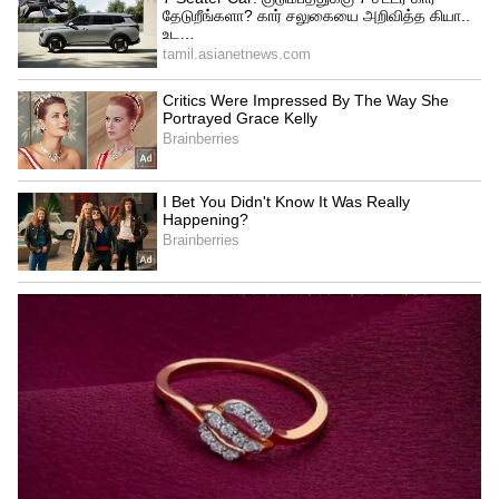
கடகம்:
கடினமான சூழலை நண்பர் அல்லது
உறவினரின் உதவியால் மிக துணிச்சலாக
எதிர்கொள்வீர்கள். ஃபோன் அல்லது
ஈமெயிலில் நற்செய்தி வரும். வரவு
அதிகரிக்கும்; அதற்கேற்ப செலவும்
அதிகரிக்கும். டிராஃபிக் விதியை மீறுவது
பிரச்னையை ஏற்படுத்தும். பணிச்சுமை
அதிகரிக்கும்.