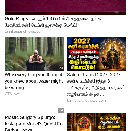
5
12
சிம்மம்:
ஸ்பெஷலான நபருடனான சந்திப்பு
ஆதாயம் தரும். அந்த நபரின் ஆலோசனை
மற்றும் வழிகாட்டுதலை பின்பற்றி
நடக்கவும். இளைஞர்கள் முக்கியமான