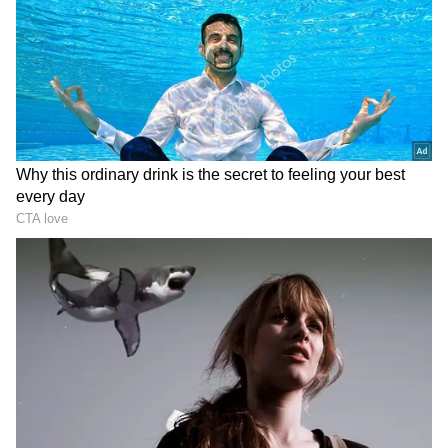
ரிஷபம்:
ஆன்மீக ஈடுபாடு மன அமைதியளிக்கும்.
எதிர்மறை நபர்களிடமிருந்து விலகி
இருக்கவும். புத்தகங்களை வாசியுங்கள்.
பெற்றொருடனான பிரச்னைகளை
அமைதியாகவும் நிதானமாகவும் தீர்க்கவும்.
அவசரமோ கோபமோ வேண்டாம்.