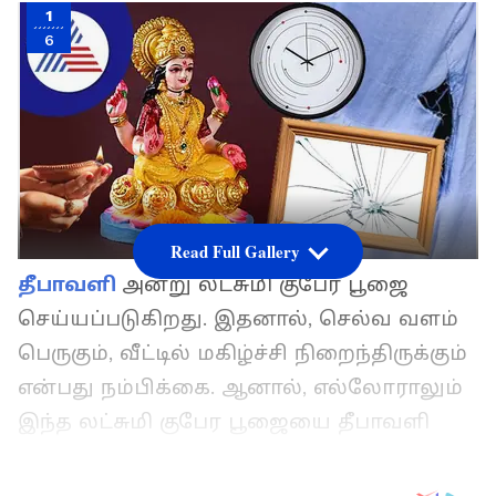
1
6
Read Full Gallery
தீபாவளி
அன்று லட்சுமி குபேர பூஜை
செய்யப்படுகிறது. இதனால், செல்வ வளம்
பெருகும், வீட்டில் மகிழ்ச்சி நிறைந்திருக்கும்
என்பது நம்பிக்கை. ஆனால், எல்லோராலும்
இந்த லட்சுமி குபேர பூஜையை தீபாவளி
அன்று வீட்டில் செய்ய முடியாது.