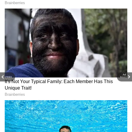
உங்களுக்கு மஹாலட்சுமி சிறப்பான
ஆசீர்வாதம் தருவார். அது என்ன பரிகாரம்
என்பதை தெரிந்து வைத்துக் கொள்வோம்.
PREV
NEXT