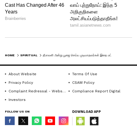
பின்னர், இந்த காயினை ஒரு மஞ்சள்
துணியில் வைத்து முடிச்சு போட்டு பீரோ
போன்ற பண புழக்கம் இருக்கும் இடத்தில்
வைத்துக் கொள்ளலாம். நெய் வேதியமாக
பசும் பாலில் செய்த பாயாசம் வைக்கலாம்.
HOME
SPIRITUAL
தீபாவளி அன்று பூஜை செய்ய முடியாதவர்கள் இதை மட்டும் செய்தால் போதும்..மகாலட்சுமியின் அருளால் கோடீஸ்வரராக மாறலாம்
இந்த நாணயத்தை வைத்து, வாரம் தோறும்
வரக்கூடிய வெள்ளிக்கிழமை அன்று கூட,
About Website
Terms Of Use
Privacy Policy
CSAM Policy
மகாலட்சுமி தாய்க்கு அர்ச்சனை செய்வது
Complaint Redressal - Website
Compliance Report Digital
நம்முடைய பண கஷ்டத்தை தீர்க்கும்.
Investors
FOLLOW US ON
DOWNLOAD APP
© Copyright 2026 Asianxt Digital Technologies Private Limited (Formerly