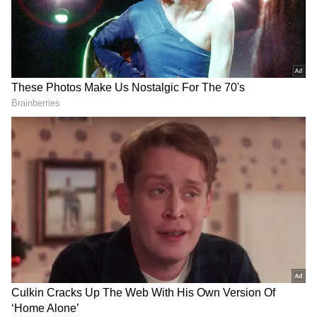
2
6
இருப்பினும் லட்சுமி தேவியின் அருள்
ஆசியை முழுமையாக பரிபூரணமாக பெற
லட்சுமி குபேர பூஜைக்கு இணையான ஒரு
சின்ன வழிபாட்டு முறை செய்தால்,