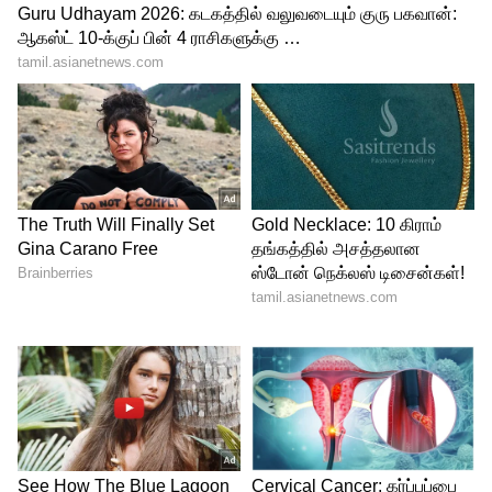
வாசனை மிகுந்த மலர்களை வைத்து
அலங்காகாரம் செய்து கொள்ளுங்கள்.
பின்னர், உப்பும், மஞ்சளும் வாங்கி திரு
உருவ படத்திற்கு முன்பாக, வைத்துக்
கொள்ள வேண்டும். பின்னர், பசும்
நெய்யினால் விளக்கு ஏற்றி வைத்துவிட்டு,
108 நாணயங்களால் மகாலட்சுமிக்கு
அர்ச்சனை செய்ய வேண்டும்.
5
6