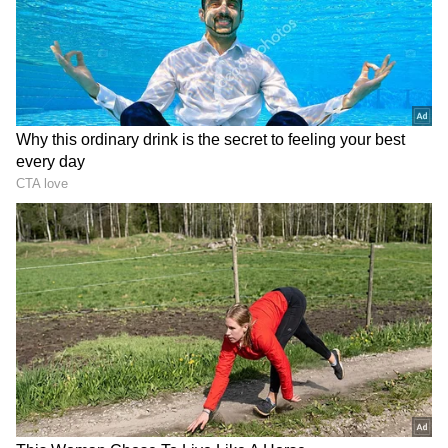
3
6
நாளைய தினம் அதாவது அக்டோபர் 24
திங்கட்கிழமை அன்று அதிகாலை ஐந்து
முதல் ஆறு மணிக்குள் இந்த
பூஜை
செய்ய
வேண்டும். குறிப்பாக, அதிகாலை