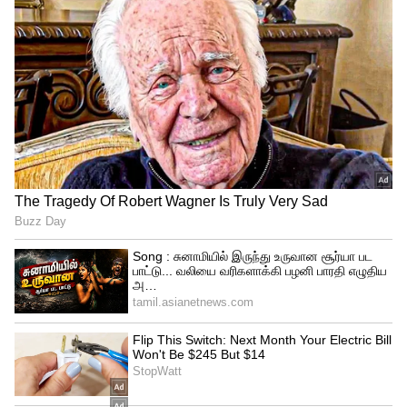
கடகம்: இன்று உங்களுக்கு ஒரு
முக்கியமான அறிவுறுத்தல் கிடைக்கும்.
கூட்டாண்மை தொடர்பான வியாபாரத்தை
விரைவுபடுத்துவதற்கான நேரம்
சாதகமானது.
5
12