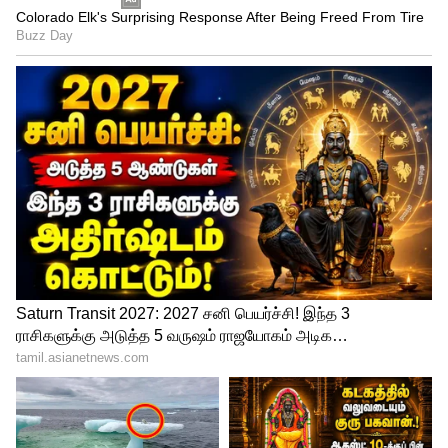
சிம்மம்: இந்த நேரத்தில் சொத்து
சம்பந்தமான வேலைகள் ஏதேனும்
தடைபட்டால் அதை முடிக்க சிறந்த நேரம்.
நெருங்கிய உறவினர்களின் சந்திப்பு
மகிழ்ச்சி தரும்.