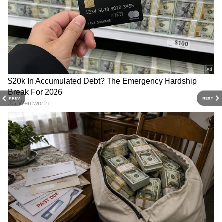
3
12
PREV
NEXT
மிதுனம்: அதிக வேலைச் சுமையை எடுக்க
வேண்டாம். அனைத்து நடவடிக்கைகளையும்
நிர்வகிப்பது கடினமாக இருக்கும்.