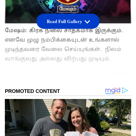
Read Full Gallery
மேஷம்: கிரக நிலை சாதகமாக இருக்கும்.
எனவே முழு நம்பிக்கையுடன் உங்களால்
முடிந்தவரை வேலை செய்யுங்கள். நிலம்
வாங்குவது அல்லது விற்பது முடியும்.
ஏசியாநெட் தமிழ்-ஐ உங்கள் முதன்மைத்
தேர்வாக்குங்கள்