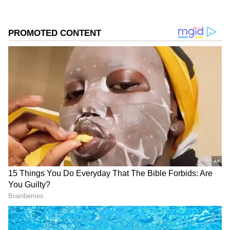
பல பெண்கள் மூக்கில் தங்க
மூக்குத்தி அணிந்திருப்பதை நீங்கள்
பார்த்திருப்பீர்கள். இதை அணிவதால்
அவர்கள் அழகு அதிகரிப்பது மட்டுமின்றி
பல நன்மைகளும் கிடைக்கும். தங்கம்
அணிவது மிகவும் மங்களகரமானதாக
கருதப்படுகிறது. இதை அணிவதால் பல
நன்மைகள் உள்ளன. அதைப் பற்றி இங்கு
விரைவாக பார்க்கலாம்..
Add Asianetnews Tamil as a Preferred
Source