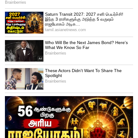
4
6
தங்க மூக்குத்தியை அணிந்தால்
ஜாதகத்தில் வியாழன் வலுவடையும்
என்பது ஐதீகம். இதனால் வாழ்வில் உள்ள
அனைத்து பிரச்சனைகளும் நீங்கும். மேலும்