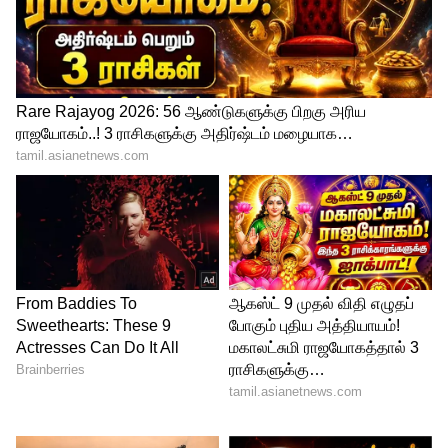
ஜாதகத்தில் சந்திரன் வலுவாக உள்ளது.
இது வாழ்வில் அமைதியைத் தருவதோடு,
எல்லா துக்கங்களையும் நீக்குகிறது.
இதையும் படிங்க:
வீட்டில் தங்கம் குவிய!
இந்த எளிய பரிகாரம் 1 செய்தால்
போதும்..! அடகுக்கு போன நகை கூட
கைக்கு வரும்!!
5
6