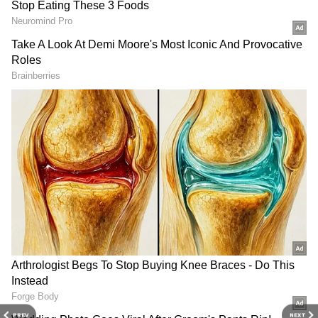
எதிர்மறை ஆற்றலின் தாக்கத்தை
அதிகரிக்கக்கூடும். வீடு ஏற்கனவே
கட்டப்பட்டிருந்தால், குளியலறையைப்
பயன்படுத்திய பிறகு அதன் கதவை
எப்போதும் மூடிவிடவும். இவ்வாறு
செய்வதன் மூலம், குளியலறையின்
எதிர்மறை ஆற்றல் சமையலறைக்குப்
பரவுவதைத் தடுக்கலாம்.
ஏசியாநெட் தமிழ்-ஐ உங்கள் முதன்மைத்
தேர்வாக்குங்கள்
PREV
NEXT