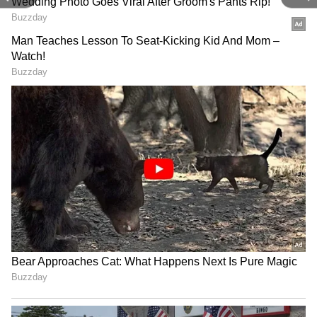
2
5
Image Credit :
Getty