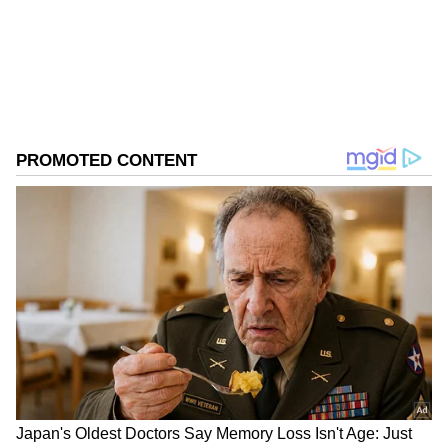
தொடர்பான சில தவறுகள் எதிர்மறையான
விளைவுகளை ஏற்படுத்தக்கூடும்.
சமையலறையையும் குளியலறையையும்
ஒன்றுக்கு ஒன்று மிக அருகில் அமைப்பது
அவற்றில் ஒன்றாகும். உங்கள் வீட்டில்
இதுபோன்று இருந்தால், பின்வரும் எளிய
குறிப்புகளைக் கொண்டு அதன்
விளைவுகளை நீங்கள் குறைக்கலாம்.
சமையலறையும்
குளியலறையும் அருகருகே
இருக்கக் கூடாது
வாஸ்து சாஸ்திரத்தின்படி, ஒரு வீட்டில்
சமையலறையும் குளியலறையும் அருகருகே
அமையுமாறு கட்டப்படக்கூடாது. இது