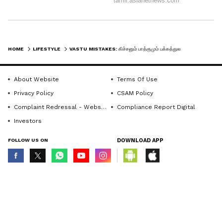
நெருப்பும் நீரும் தனித்தனியானவை
என்றாலும், சமையலறையில் எரிவாயு
அடுப்பும் பாத்திரம் கழுவும் தொட்டியும்
HOME
LIFESTYLE
VASTU MISTAKES: கிச்சனும் பாத்ரூமும் பக்கத்துல இருந்தா இவ்வளவு பிரச்சனையா? இதோ சிம்பிள் பரிகாரங்கள்!
(அல்லது பிற நீர் ஆதாரங்களும்) ஒன்றுக்கு
ஒன்று மிக அருகில் அமைந்திருக்கக்
About Website
Terms Of Use
கூடாது. வாஸ்து சாஸ்திரத்தின்படி,
Privacy Policy
CSAM Policy
நெருப்பும் நீரும் இரண்டு எதிர் துருவங்கள்.
Complaint Redressal - Website
Compliance Report Digital
எனவே, இவ்விரண்டிற்கும் இடையே
Investors
சரியான இடைவெளியைப் பராமரிப்பது
FOLLOW US ON
DOWNLOAD APP
வீட்டின் அமைதிக்கு நல்லது.
© Copyright 2026 Asianxt Digital Technologies Private Limited (Formerly
known as Asianet News Media & Entertainment Private Limited) | All Rights
Reserved