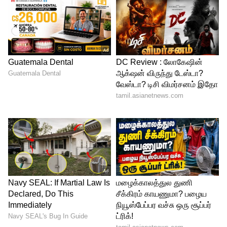
Related Articles
vastu tips: வீட்டில் கரப்பான் பூச்சி
இருந்தால் பணம் வருமா? வாஸ்து
சாஸ்திரம் என்ன சொல்கிறது?
Rose Plant: வீட்டுல ரோஜா செடி
வளர்த்தால் என்ன நடக்கும்.?! வாஸ்து
சொல்லும் ஆச்சரியமான உண்மைகள்!
3
5
Image Credit :
Instagram @Henry Desmond Ezeh
நெருப்பும் நீரும் சேரலாமா?