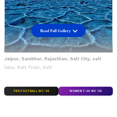
Read Full Gallery
Jaipur, Sambhar, Rajasthan, Salt City, salt
lake, Salt Train, Salt
நீங்கள் சாகசத்தை விரும்பக்கூடியவர்
என்றால், ராஜஸ்தானில் உள்ள சம்பர்
FIFA FOOTBALL WC '26
WOMEN T-20 WC '26
உங்களுக்கான இடம்தான். ஜெய்ப்பூரில்
இருந்து சுமார் 80 கிமீ தொலைவில்
அமைந்துள்ள இந்த சிறிய நகரம், அதன்