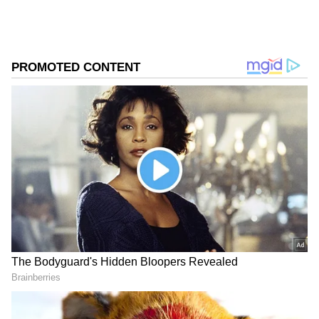
வரலாறு, இயற்கை அழகு என அனைத்தும்
சேர்ந்து உங்கள் மனதைக் கவர்ந்துவிடும்.
ராஜஸ்தானின் "உப்பு நகரம்" என்றும்
அழைக்கப்படும் சம்பார், இந்தியாவின்
மிகப்பெரிய உப்பு ஏரியைக் கொண்டது. பல
ஆண்டுகளாக உப்பு உற்பத்தி செய்யும்
முக்கிய பகுதியாக உள்ளது.
ஏசியாநெட் தமிழ்-ஐ உங்கள் முதன்மைத்
தேர்வாக்குங்கள்