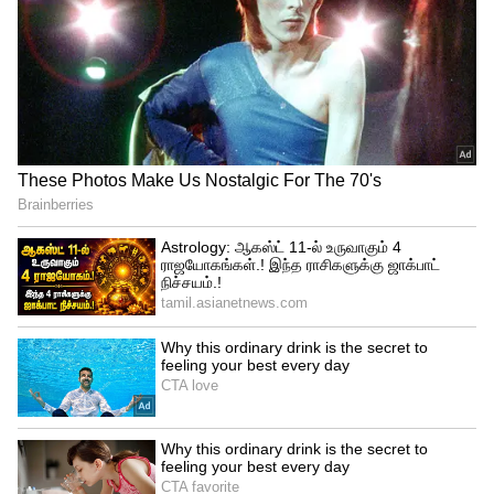
Jaipur, Sambhar, Rajasthan, Salt City, salt
lake, Salt Train, Salt
சம்பார் ஏரி பருவகாலங்களுக்கு ஏற்ப
மாறுகிறது. கோடையில் வறண்டுவிடும்
ஏரியில் உப்பு அடுக்குகள் வெளியே
தெரியும். உள்ளூர் தொழிலாளர்கள் உப்பு
சேகரிப்பதைக் காணலாம். சூரிய ஒளியில்
பிரகாசிக்கும் உப்பு கண்ணுக்கு எட்டிய
தூரம்வரை நீண்டு கிடப்பதை எளிதில்
மறக்க முடியாது.