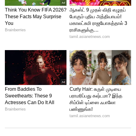
Jaipur, Sambhar, Rajasthan, Salt City, salt
lake, Salt Train, Salt
சம்பாரின் மிகவும் சுவாரஸ்யமான
அம்சங்களில் ஒன்று, நூற்றாண்டு
பழமையான உப்பு ரயில். இந்த ஷார்ட்-கேஜ்
ரயில் முதலில் ஏரியில் இருந்து அருகிலுள்ள
பகுதிகளுக்கு உப்பு கொண்டு செல்ல
உருவாக்கப்பட்டது. இன்று, உப்பு ரயில்
சுற்றுலா அனுபவத்தைக் கொடுக்கிறது.
சால்ட் ரயிலில் சவாரி செய்வது, காலத்தில்