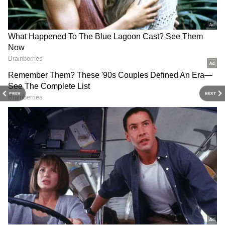
சம்பாருக்குள் நுழையும்போது, ​​ஏரியின்
விரிவுதான் முதலில் தெரியும். சம்பார் ஏரி,
ஆயிரம் ஆண்டுகளுக்கும் மேலாக
இந்தியாவின் உப்பு உற்பத்தி வரலாற்றின்
ஒரு பகுதியாக இருந்து வருகிறது. இந்த
பகுதி ஒரு காலத்தில் உள்ளூர் சவுகான்
PREV
NEXT
வம்சத்தின் ஆட்சியின் கீழ் இருந்தது.
இன்று, சம்பாரில் இருந்து வரும் உப்பு,
இந்தியா முழுவதும் சென்றடைகிறது.