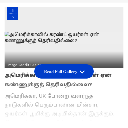
1
5
Image Credit :
Asianet News
Read Full Gallery
அமெரிக்காவில் கரண்ட் ஒயர்கள் ஏன்
கண்ணுக்குத் தெரிவதில்லை?
அமெரிக்கா, UK போன்ற வளர்ந்த
நாடுகளில் பெரும்பாலான மின்சார
ஒயர்கள் பூமிக்கு அடியில்தான் இருக்கும்.
இதனால் தெருக்களில் கம்பங்களோ,