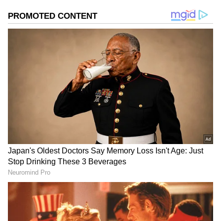
ஆபத்தான முறையில் தொங்கும் ஒயர்களோ
இருக்காது. முக்கிய நகரங்கள், வணிகப்
பகுதிகள் மற்றும் நவீன புறநகர்ப்
பகுதிகளில் இந்த முறையை
கொண்டுவந்துவிட்டார்கள். இன்னும் சில
இடங்களில் கம்பங்கள் இருந்தாலும், அந்த
மின்சார லைன்களையும் ஒரு
சிஸ்டமேட்டிக்கான முறையில்
பராமரிக்கிறார்கள்.
ஏசியாநெட் தமிழ்-ஐ உங்கள் முதன்மைத்
தேர்வாக்குங்கள்