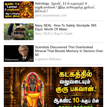
சாத்தியம்தான். பல நகரங்களில் இந்த
மாற்றம் நடந்து வருகிறது. ஆனால்,
அமெரிக்காவைப் போல கிராமங்கள் வரை
இதைச் செய்வது சவாலானது. ஏற்கெனவே
இருக்கும் குறுகிய தெருக்கள், அதிக மக்கள்
தொகை, தண்ணீர் மற்றும் கழிவுநீர்க்
குழாய்களால், புதியதாகத் தோண்டி கேபிள்
பதிப்பது கடினம். ஆனால், அகலமான
பகுதிகளில் இது சாத்தியமே,
நடந்துகொண்டும் இருக்கிறது.