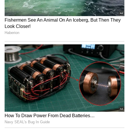
மாடில தண்ணி டேங்க் இல்ல? என்ன
காரணம் தெரியுமா?
Facts: ரயில் தண்டவாளத்தின் நடுவில்
ஜல்லிக்கற்கள் ஏன் கொட்டப்படுது?
இதன் பின்னால் உள்ள அறிவியல்
தெரியுமா?
3
5
Image Credit :
Generated By Google Gemini AI
இந்தியாவில் அண்டர்கிரவுண்ட்
கேபிளிங் சாத்தியம் இல்லையா?
இந்தியாவிலும் அண்டர்கிரவுண்ட் கேபிளிங்