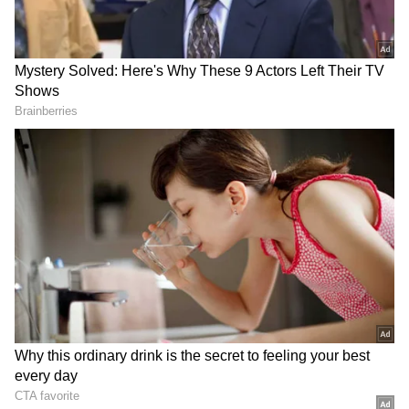
2
4
டுவிட்டரில் 'Ask Aubrey' என்ற பயனர்
பகிர்ந்துள்ள ஸ்கிரீன்ஷாட்டில், தட்டையான
வயிறு (flat belly) இல்லாத பெண்கள்
தங்கள் கன்னித்தன்மையை இழந்துள்ளனர்
என குறிப்பிடப்பட்டுள்ளது. இந்த
வித்தியாசமான அறிக்கையால்