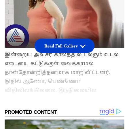
Read Full Gallery
இன்றைய அவசர காலத்தில் பலரும் உடல்
எடையை கட்டுக்குள் வைக்காமல்
தான்தோன்றித்தனமாக மாறிவிட்டனர்.
இதில் ஆணோ, பெண்ணோ
விதிவிலக்கில்லை. இந்நிலையில்
தட்டையான வயிறு இல்லாத பெண்கள்
கன்னிப்பெண்கள் அல்ல என்பது போன்ற
அதிர்ச்சியூட்டும் தகவல்
வெளியாகியுள்ளது.