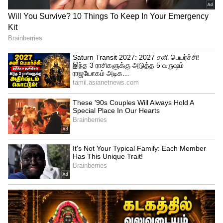
3
4
ராஜஸ்தானில் நடைமுறையில் உள்ள
பிற்போக்கான ஒரு சடங்கில், மணமகள்
குக்டி எனும் முறையில் கன்னித்தன்மை
சோதனைக்கு உட்படுத்தப்படுகிறாள்.
திருமணம் முடிந்த கையோடு கணவனின்