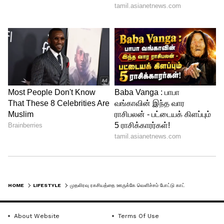
4
4
HOME
LIFESTYLE
முதலிரவு ரகசியத்தை ஊருக்கே வெளிச்சம் போட்டு காட்டணும், ராஜஸ்தானில் பெண்களின் கன்னித்தன்மையை சோதிக்கும் சடங்கு
முதலிரவில் மணமகள், கணவனுடன் உடல்
About Website
Terms Of Use