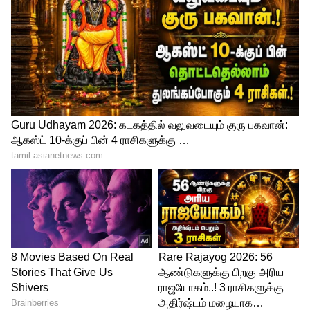
அறைக்குச் செல்லும் மணப்பெண்ணின்
கன்னித்தன்மை சோதிக்கப்படுகிறது.
அவர்கள் முதலிரவில் பயன்படுத்தும்
படுக்கையில் இரத்தக் கறைகள்
காணப்பட்டால், அவள் சோதனையில்
தேர்ச்சி பெற்றதாக
ஏற்றுக்கொள்ளப்படுகிறது. ராஜஸ்தான்
மாநிலம் பில்வாராவில் இது போன்ற
பிற்போக்கான முறை இப்போதும் அமலில்
இருப்பது கண்டுபிடிக்கப்பட்டுள்ளது.