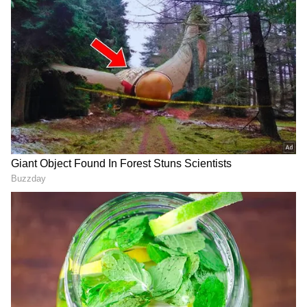
செய்துள்ளது. புதிய விதிகளின்படி,
காவல்துறை, காரில் பெண்கள், குழந்தைகள்
அல்லது முதியவர்கள் இருந்தால், இனி
தேவையற்ற முறையில் வாகனங்களை
நிறுத்தாது.
ஏசியாநெட் தமிழ்-ஐ உங்கள் முதன்மைத்
தேர்வாக்குங்கள்