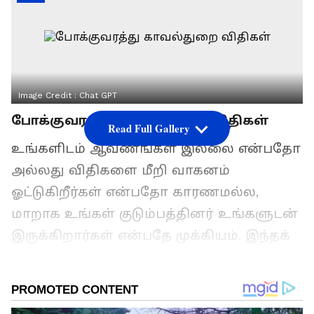
Image Credit :
Chat GPT
போக்குவரத்து காவல்துறை விதிகள்
Read Full Gallery
உங்களிடம் ஆவணங்கள் இல்லை என்பதோ
அல்லது விதிகளை மீறி வாகனம்
ஓட்டுகிறீர்கள் என்பதோ காரணமல்ல,
மாறாக உங்கள் குடும்பத்தினர் உங்களுடன்
இருக்கிறார்கள் என்பதே முக்கியம். இந்தக்
காரணிகளைக் கருத்தில் கொண்டு,
காவல்துறை போக்குவரத்து சோதனை
விதிகளில் ஒரு பெரிய மாற்றத்தைச்