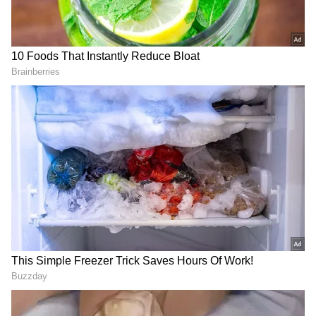
2
4
Image Credit :
Asianet News
காவல்துறையின் ஒரு சிறப்பு முயற்சி
காவல்துறை இந்த மாற்றத்தை தங்களின்
அதிகாரப்பூர்வ X பக்கத்தில்
அறிவித்துள்ளது. காவல்துறை