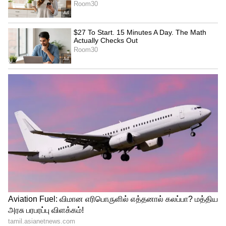
Image Credit :
X
புகாரளிப்பதற்கான சிறப்பு எண்
விதிமுறைகளை மீறி ஒரு காவலர் உங்கள்
காரை நிறுத்தினால், நீங்கள் உடனடியாகப்
புகார் அளிக்கலாம். இதற்காக, குருகிராம்
காவல்துறை வாட்ஸ்அப் புகார் சேவையைத்
தொடங்கியுள்ளது. மேலும், நீங்கள்
குருகிராம் காவல் ஆணையருக்கு (சிபி)
9999981801 என்ற எண்ணிலும் குறுஞ்செய்தி
அனுப்பலாம். காவல் ஆணையரைத் தவிர,
மக்கள் போக்குவரத்து துணை
ஆணையரையும் (டிசிபி) 9999981808 என்ற
எண்ணில் தொடர்பு கொள்ளலாம். புகார்
அளிக்கும்போது, மக்கள் காவலரின்