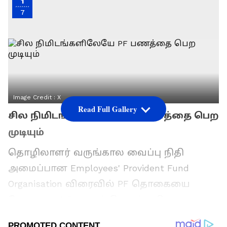
1
7
Image Credit :
X
Read Full Gallery
சில நிமிடங்களிலேயே PF பணத்தை பெற
முடியும்
தொழிலாளர் வருங்கால வைப்பு நிதி
அமைப்பான Employees' Provident Fund
Organisation விரைவில் PF தொகையை
நேரடியாக UPI மூலம் பெறும் புதிய
வசதியை அறிமுகப்படுத்த தயாராகி