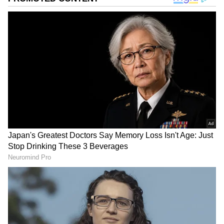
வருகிறது. EPFO 3.0 திட்டத்தின் கீழ் வரும்
இந்த வசதி மூலம், பல நாட்கள்
காத்திருக்காமல் சில நிமிடங்களிலேயே PF
பணத்தை பெற முடியும் என தகவல்கள்
வெளியாகியுள்ளன.
இதுவரை PF கிளைம் செய்தால் சரிபார்ப்பு,
வங்கி செயல்முறை உள்ளிட்ட
காரணங்களால் பல வாரங்கள் ஆகும் நிலை
இருந்தது. ஆனால் புதிய டிஜிட்டல்
முறையில், UPI இணைப்பின் மூலம் PF
தொகை நேரடியாக வங்கி கணக்கிற்கு வர
வாய்ப்பு உள்ளது. ஆனால் இந்த சேவையை
பயன்படுத்த சில முக்கிய அப்டேட்களை
முன்கூட்டியே செய்து வைத்திருக்க