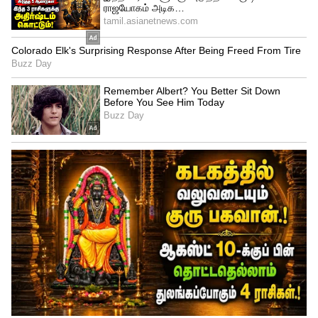
Image Credit :
X
ஆதாருடன் UAN இணைப்பு அவசியம்
உங்கள் PF கணக்கில் உள்ள பெயர், பிறந்த
தேதி, பாலினம் போன்ற விவரங்கள்
ஆதாரில் உள்ள விவரங்களுடன்
முழுமையாக பொருந்த வேண்டும். சிறிய
spelling mistake இருந்தாலும் verification
தோல்வியடைய வாய்ப்பு உள்ளது. எனவே
Aadhaar linking மற்றும் KYC விவரங்களை
உடனே சரிபார்த்து அப்டேட் செய்ய
வேண்டும்.