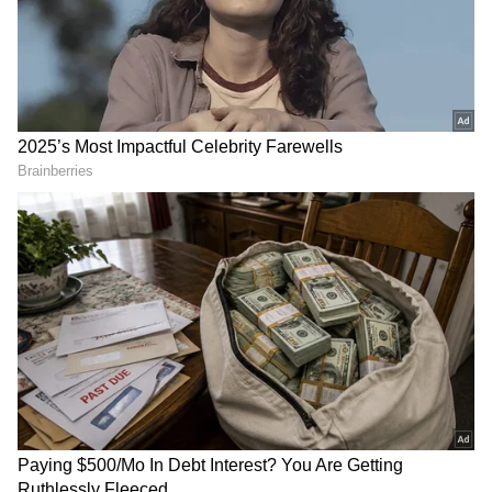
வேண்டும்.
ஏசியாநெட் தமிழ்-ஐ உங்கள் முதன்மைத்
தேர்வாக்குங்கள்