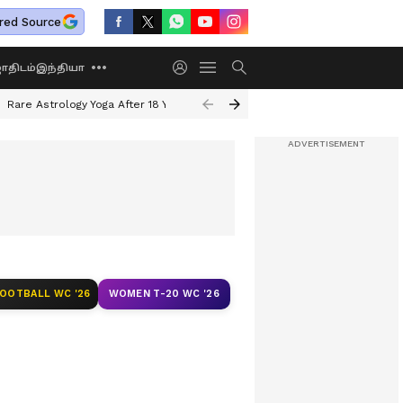
red Source
திடம்
இந்தியா
Rare Astrology Yoga After 18 Years
Dwi Pushkar Yoga 2026
Guru Peyar
FOOTBALL WC '26
WOMEN T-20 WC '26