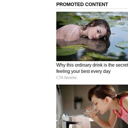
Image Credit :
Gemini AI
புதிய தொழில்களை 
இந்த நிதி உதவியை பயன்படுத்
உணவுப் பொருள் தயாரிப்பு மை
மையங்கள், மொபைல் சேவை மைய
தையல் மற்றும் கைத்தொழில் ந
தொடங்கலாம். ஏற்கனவே தொழில
விரிவுபடுத்த இந்தக் கடனை பய