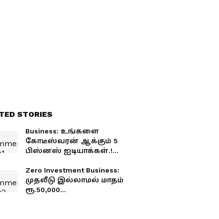
TED STORIES
Business: உங்களை
கோடீஸ்வரன் ஆக்கும் 5
பிஸ்னஸ் ஐடியாக்கள்.!
மாதம் ரூ.50,000
சம்பாதிக்கலாம் ஜாலியா.!
Zero Investment Business:
முதலீடு இல்லாமல் மாதம்
ரூ.50,000
சம்பாதிக்கலாம்.!
வீட்டிலிருந்தே வருமானம்