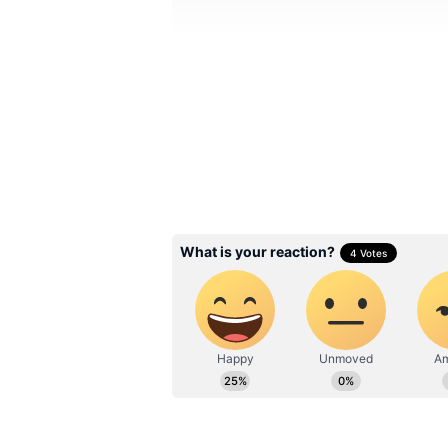
Image Credit :
Asianet News
ரூ.30 லட்சம் வரை கட
இந்த திட்டத்தின் கீழ் தனிநபர்
தொழில் கடன் மற்றும் தொழில் 
வழங்கப்படுகின்றன. தனிநபர் தொழ
வரை கடன் பெற முடியும். மேலும
லட்சம் வரை கடன் வழங்கப்படும் வ
6 சதவீதம் மட்டுமே வட்டி வசூல
ஒப்பிடும்போது இது மிகவும் பய
Related Articles