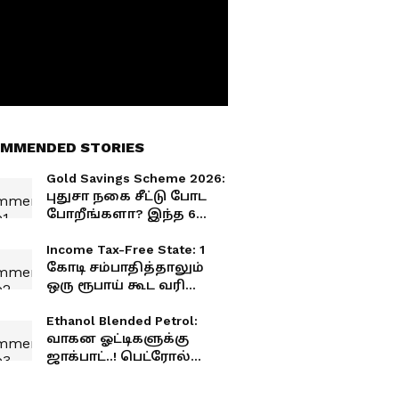
MMENDED STORIES
Gold Savings Scheme 2026:
புதுசா நகை சீட்டு போட
போறீங்களா? இந்த 6
விஷயங்களை செஞ்சா
100 பவுன் வாங்காலம்.!
Income Tax-Free State: 1
கோடி சம்பாதித்தாலும்
ஒரு ரூபாய் கூட வரி
இல்லை! இந்தியாவில்
இப்படி ஒரு இடமா?
Ethanol Blended Petrol:
வாகன ஓட்டிகளுக்கு
ஜாக்பாட்..! பெட்ரோல்
மீதான கலால் வரி
முழுமையாக ரத்து..