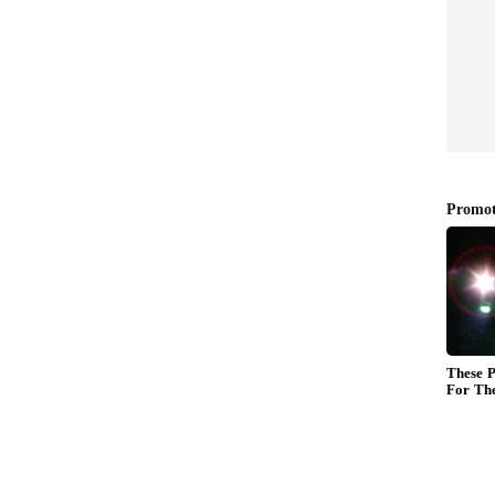
Zero Investment Business:
ம் 5
முதலீடு இல்லாமல் மாதம்
்.!
ரூ.50,000 சம்பாதிக்கலாம்.!
வீட்டிலிருந்தே வருமானம்
ியா.!
தரும் 3 டிஜிட்டல்
தொழில்கள்!