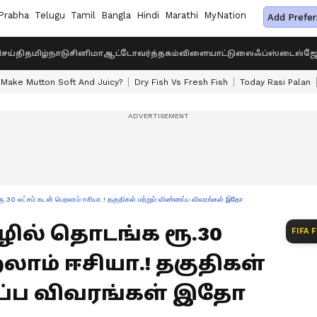
Prabha
Telugu
Tamil
Bangla
Hindi
Marathi
MyNation
Add Prefer
ெய்தி
தமிழ்நாடு
சினிமா
ஆட்டோ
வர்த்தகம்
விளையாட்டு
லைஃப்ஸ்டைல்
ஜோ
Make Mutton Soft And Juicy?
Dry Fish Vs Fresh Fish
Today Rasi Palan
 லட்சம் கடன் பெறலாம் ஈசியா.! தகுதிகள் மற்றும் விண்ணப்ப விவரங்கள் இதோ
ொழில் தொடங்க ரூ.30
FIFA 
லாம் ஈசியா.! தகுதிகள்
ப்ப விவரங்கள் இதோ