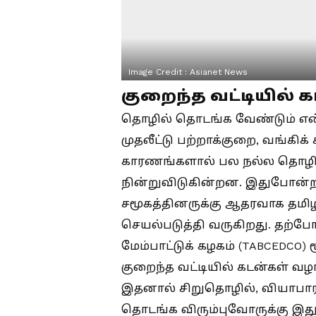
Image Credit :
Asianet News
குறைந்த வட்டியில் 
தொழில் தொடங்க வேண்டும் என்
முதலீட்டு பற்றாக்குறை, வங்கிக
காரணங்களால் பல நல்ல தொழ
நின்றுவிடுகின்றன. இதுபோன்ற
சமூகத்தினருக்கு ஆதரவாக தமிழ
செயல்படுத்தி வருகிறது. தற்போ
மேம்பாட்டுக் கழகம் (TABCEDCO) ம
குறைந்த வட்டியில் கடன்கள் வழ
இதனால் சிறுதொழில், வியாபாரம
தொடங்க விரும்புவோருக்கு இது