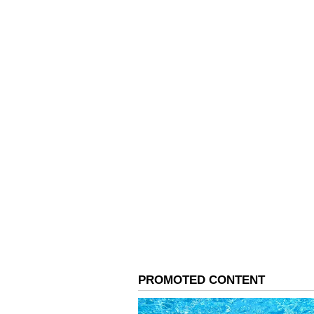
Business: உங்களை
கோடீஸ்வரன் ஆக்கு
பிஸ்னஸ் ஐடியாக்கள
மாதம் ரூ.50,000
சம்பாதிக்கலாம் ஜால
3
8