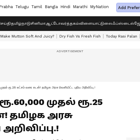
Prabha
Telugu
Tamil
Bangla
Hindi
Marathi
MyNation
Add Prefer
ெய்தி
தமிழ்நாடு
சினிமா
ஆட்டோ
வர்த்தகம்
விளையாட்டு
லைஃப்ஸ்டைல்
ஜோ
Make Mutton Soft And Juicy?
Dry Fish Vs Fresh Fish
Today Rasi Palan
் ரூ.25 லட்சம் வரை கடன்! தமிழக அரசு வெளியிட்ட புதிய அறிவிப்பு.!
 ரூ.60,000 முதல் ரூ.25
்! தமிழக அரசு
அறிவிப்பு.!