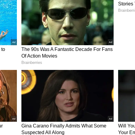
லாம்?
யன் பெற விரும்புவோர் சில அடிப்படை தகுதிகளை
 விண்ணப்பதாரர் பிற்படுத்தப்பட்டோர்,
ு சீர்மரபினர் சமூகத்தைச் சேர்ந்தவராக இருக்க
 வருமானம் ரூ.3 லட்சத்தை தாண்டக்கூடாது.
்சம் 18 வயது பூர்த்தி அடைந்தவராகவும், 60
க வேண்டும். மேலும் ஒரு குடும்பத்தில்
 உதவி வழங்கப்படும்.