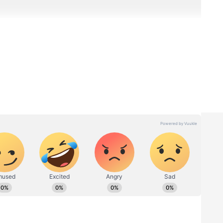
்றத்திற்கான சிறப்பு கடன்
 பொருளாதார மேம்பாட்டுக் கழகம் மூலம்
டுத்தப்பட்டோர் மற்றும் சீர்மரபினர் சமூகத்தைச்
ிலையை உயர்த்தும் நோக்கில் பல்வேறு கடன்
 வருகின்றன. தனிநபர் தொழில், குழு தொழில்,
ர்ப்பு உள்ளிட்ட பல துறைகளில் கடன் உதவிகள்
டத்தின் முக்கிய நோக்கம், சுயதொழில்
வாய்ப்புகளை அதிகரிப்பதும், தொழில்
ாகும்.