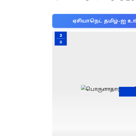
ஏசியாநெட் தமிழ்-ஐ உங
2
8