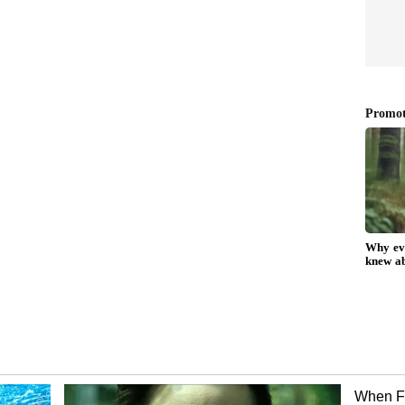
Zero Investment Business:
ம் 5
முதலீடு இல்லாமல் மாதம்
்.!
ரூ.50,000 சம்பாதிக்கலாம்.!
வீட்டிலிருந்தே வருமானம்
ியா.!
தரும் 3 டிஜிட்டல்
தொழில்கள்!