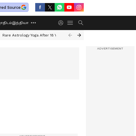
red Source
திடம்
இந்தியா
Rare Astrology Yoga After 18 Years
Dwi Pushkar Yoga 2026
Guru Peyar