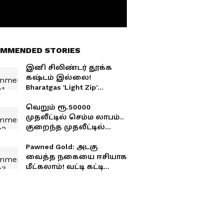
MMENDED STORIES
இனி சிலிண்டர் தூக்க
கஷ்டம் இல்லை!
Bharatgas 'Light Zip'
சேவை தொடக்கம்: புக்
செய்ததும் உடனடி
வெறும் ரூ.50000
சிலண்டர்
முதலீட்டில் செம்ம லாபம்..
குறைந்த முதலீட்டில்
அதிக லாபம் தரும் 5
தொழில் வாய்ப்புகள்!
Pawned Gold: அடகு
வைத்த நகையை ஈசியாக
மீட்கலாம்! வட்டி கட்டி
கஷ்டப்பட வேண்டாம்!