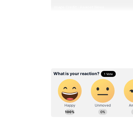
Image Credit :
Asianet News
பொருளாதார முன்னேற
திட்டம்
தமிழ்நாடு பிற்படுத்தப்பட்டோர்
பிற்படுத்தப்பட்டோர், மிகப்பிற்ப
சேர்ந்தவர்களின் பொருளாதார ந
திட்டங்கள் செயல்படுத்தப்பட்டு
விவசாயம் மற்றும் கால்நடை வள
வழங்கப்படுகின்றன. இந்தத் திட்
வாய்ப்புகளை உருவாக்கி வேலை
முனைவோர்களை ஊக்குவிப்பதும
Related Articles