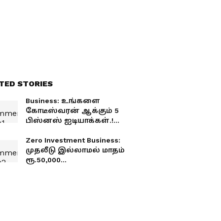
TED STORIES
Business: உங்களை
கோடீஸ்வரன் ஆக்கும் 5
பிஸ்னஸ் ஐடியாக்கள்.!
மாதம் ரூ.50,000
சம்பாதிக்கலாம் ஜாலியா.!
Zero Investment Business:
முதலீடு இல்லாமல் மாதம்
ரூ.50,000
சம்பாதிக்கலாம்.!
வீட்டிலிருந்தே வருமானம்
தரும் 3 டிஜிட்டல்
தொழில்கள்!