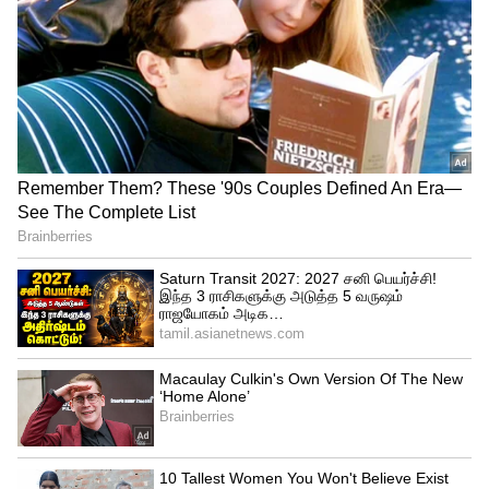
Zepto உடன் நேரடி போட்டி
ஸ்விக்கியின் MaxxSaver அம்சம் Zepto கடந்த
ஆண்டு அறிமுகப்படுத்திய ‘SuperSaver’
அம்சத்தால் ஈர்க்கப்பட்டதாகக்
கருதப்படுகிறது. Zeptoவின் அம்சம் பயனர்
விருப்பத்தின் அடிப்படையில் இருந்தது,
ஆனால் MaxxSaver தானாகவே
செயல்படுத்தப்படும், அதாவது கார்ட்டின்
மதிப்பு ₹999ஐ தாண்டியவுடன். Zepto தனது
பழைய Zepto Pass சந்தாவை நிறுத்திவிட்டு
‘Zepto Daily’ என்ற அழைப்பிதழ்
அடிப்படையிலான சேவையைத்
தொடங்கவுள்ள நேரத்தில் MaxxSaver
அறிமுகப்படுத்தப்பட்டுள்ளது.