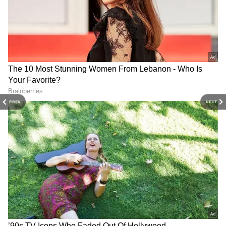
மற்றும் வசதியான விரைவான வணிக
தளமாக மாற்ற விரும்புகிறோம். பெரிய
ஆர்டர்கள் மூலம் பயனர்களுக்கு சிறந்த
மதிப்பை வழங்க முடியும்.” ஸ்விக்கி BLCK
உறுப்பினர்களுக்கு இந்த அம்சத்தின் கீழ்
கூடுதல் நன்மைகள் கிடைக்கும் என்றும்
அவர் மேலும் கூறினார்.
PREV
NEXT