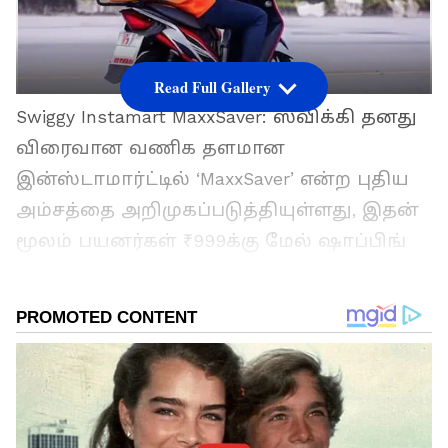
Read Full Gallery
Swiggy Instamart MaxxSaver: ஸ்விக்கி தனது
விரைவான வணிக தளமான
இன்ஸ்டாமார்ட்டில் ‘MaxxSaver’ என்ற புதிய
அம்சத்தை அறிமுகப்படுத்தியுள்ளது, இதன்
மூலம் பயனர்கள் ₹999க்கு மேல் ஷாப்பிங்
செய்தால் பெரிய தள்ளுபடிகளைப்
பெறுவார்கள். இந்த அம்சம் ஸ்விக்கி
இன்ஸ்டாமார்ட் ஏற்கனவே செயல்பட்டு
வரும் நாடு முழுவதும் உள்ள 100
நகரங்களில் செயல்படுத்தப்படுகிறது.
ஸ்விக்கியின் 10 நிமிட டெலிவரி