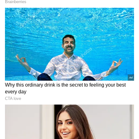
2
5
Swiggy Instamart
Swiggy BLCK பயனர்களுக்கு கூடுதல்
நன்மை
இன்ஸ்டாமார்ட்டின் CEO அமிதேஷ் ஜா
கூறுகையில், “MaxxSaver மூலம், ஸ்விக்கி
இன்ஸ்டாமார்ட்டை நாட்டின் மிகவும் மலிவு