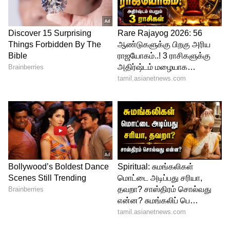
Discount offers
குவியும் பெரிய ஆர்டர்கள்
ஸ்விக்கியின் புள்ளிவிவரங்களின்படி,
FY2025 இன் மூன்றாம் காலாண்டில்
அவர்களின் விரைவான வணிக
ஆர்டர்களின் சராசரி மதிப்பு 14% அதிகரித்து
₹469 லிருந்து ₹534 ஆக உயர்ந்துள்ளது.
வாடிக்கையாளர்கள் இப்போது ஒரே
நேரத்தில் அதிக பொருட்களை ஆர்டர்