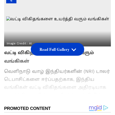
4
Image Credit :
AI
Read Full Gallery
வட்டி விகிதங்களை உயர்த்தி வரும்
வங்கிகள்
வெளிநாடு வாழ் இந்தியர்களின் (NRI) டாலர்
டெபாசிட்களை ஈர்ப்பதற்காக, இந்திய
வங்கிகள் வட்டி விகிதங்களை அதிரடியாக
உயர்த்தி வருகின்றன. ரிசர்வ் வங்கியின்
புதிய சலுகைகளைத் தொடர்ந்து இந்த
போட்டி எழுந்துள்ளது. குறிப்பாக, சிறிய