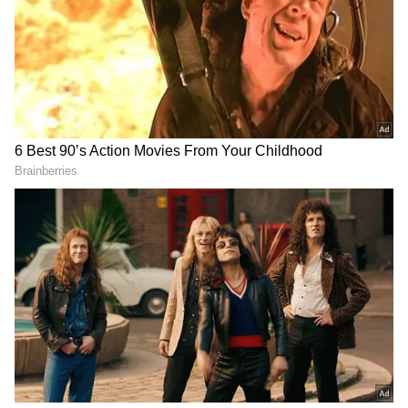
உயர்த்தியுள்ளன.
ஏசியாநெட் தமிழ்-ஐ உங்கள் முதன்மைத்
தேர்வாக்குங்கள்