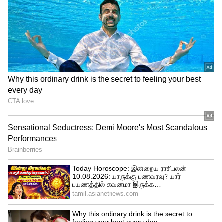
டெபாசிட்களுக்கான ஹெட்ஜிங் செலவை
ரிசர்வ் வங்கியே ஏற்கும் என்றும்
அறிவிக்கப்பட்டுள்ளது. இதனால்,
வெளிநாட்டு நிதியைத் திரட்டுவதில்
வங்கிகளுக்கு ஆர்வம் அதிகரித்துள்ளது.
பல்வேறு வங்கிகளின் இணையதளங்களில்
வெளியிடப்பட்டுள்ள வட்டி
விகிதங்களின்படி, சிறிய மற்றும் நடுத்தர
வங்கிகள்தான் இந்த வட்டி உயர்வு
போட்டியில் முன்னணியில் உள்ளன. சில
வங்கிகள் மூன்று முதல் ஐந்து வருட
அமெரிக்க டாலர் FCNR(B) டெபாசிட்களுக்கு 7
சதவீதத்திற்கும் மேல் வட்டி வழங்குகின்றன.