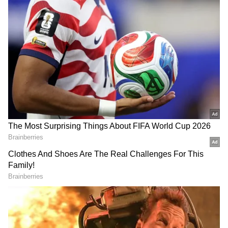
வங்கிகள் அமெரிக்க டாலர்
டெபாசிட்களுக்கு 7 சதவீதத்திற்கும் மேல்
வட்டி வழங்குகின்றன.
வெளிநாடு வாழ் இந்தியர்களிடமிருந்து
(NRIs) அந்நிய செலாவணி டெபாசிட்களை
பெறுவதில் வங்கிகளுக்கு இடையே
இப்போது கடும் போட்டி நிலவி வருகிறது.
அமெரிக்க டாலர் வரத்தை அதிகரிக்க ரிசர்வ்
வங்கி (RBI) சில சிறப்புச் சலுகைகளை
அறிவித்ததே இதற்குக் காரணம். இதைத்
தொடர்ந்து, பல வங்கிகள் வெளிநாட்டு
நாணய குடியுரிமையற்றோர் (வங்கி)
[FCNR(B)] டெபாசிட்களுக்கான வட்டி
விகிதங்களை அதிரடியாக