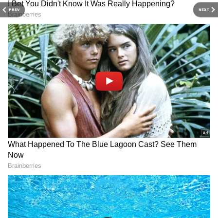
2
PREV
NEXT
4
Image Credit :
Google
வட்டியை உயர்த்த இதுதான் காரணம்
ரிசர்வ் வங்கியின் இந்த புதிய
திட்டத்தின்படி, FCNR(B) டெபாசிட்கள் மூலம்
புதிதாக திரட்டப்படும் தொகைக்கு ரொக்க
இருப்பு விகிதம் (CRR) மற்றும் சட்டப்பூர்வ
நீர்மை விகிதம் (SLR) ஆகியவற்றிலிருந்து
விலக்கு அளிக்கப்பட்டுள்ளது. மேலும், இந்த