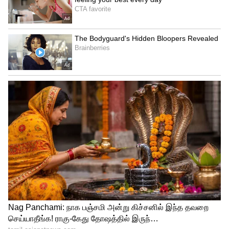
Related Articles
Bank Rules: வங்கி கணக்குதாரர்
இறந்தால் பணம் யாருக்கு? நாமினிக்கு
காத்திருக்கும் அதிர்ச்சி உண்மை!
PM Kisan: விவசாயிகளே வங்கி
கணக்கிற்கு ரூ.2,000 வரணுமா? அப்போ
இந்த ஒரு அப்டேட்டை உடனே செய்யுங்க!
3
4
Image Credit :
ANI