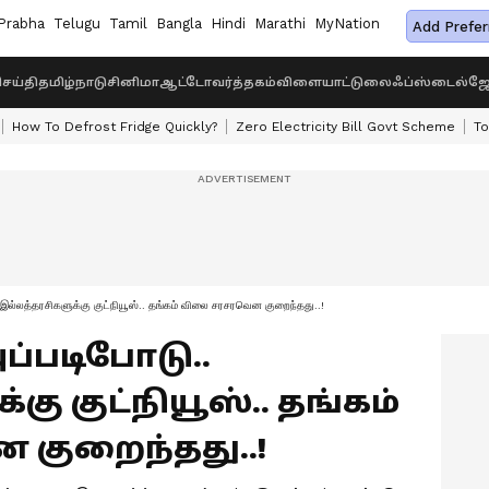
Prabha
Telugu
Tamil
Bangla
Hindi
Marathi
MyNation
Add Prefer
ெய்தி
தமிழ்நாடு
சினிமா
ஆட்டோ
வர்த்தகம்
விளையாட்டு
லைஃப்ஸ்டைல்
ஜோ
How To Defrost Fridge Quickly?
Zero Electricity Bill Govt Scheme
To
்லத்தரசிகளுக்கு குட்நியூஸ்.. தங்கம் விலை சரசரவென குறைந்தது..!
 அப்படிபோடு..
கு குட்நியூஸ்.. தங்கம்
குறைந்தது..!