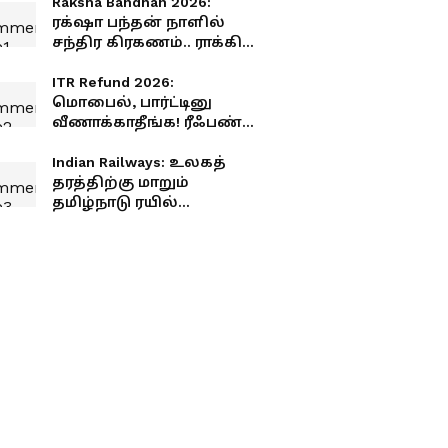
Raksha Bandhan 2026:
ரக்‌ஷா பந்தன் நாளில்
சந்திர கிரகணம்.. ராக்கி
கட்டலாமா? கூடாதா? முழு
விபரம்
ITR Refund 2026:
மொபைல், பார்ட்டினு
வீணாக்காதீங்க! ரீஃபண்ட்
பணத்தை வைச்சு
லட்சக்கணக்கில்
Indian Railways: உலகத்
சம்பாதிக்கலாம்!
தரத்திற்கு மாறும்
தமிழ்நாடு ரயில்
நிலையங்கள்.! மத்திய
அரசு சர்ப்ரைஸ்
அறிவிப்பு.! உங்க ஊரு
இருக்கா?