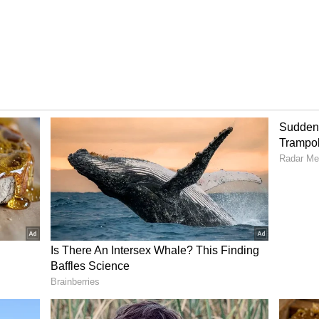
சென்னையில் 22 கேரட் ஆபரணத் தங்கத்தின்
ு ரூ.44,800ஆக விற்பனை செய்யப்படுகிறது. 22
ுறைந்து ரூ.5,600ஆக விற்பனையாகிறது. 24 கேரட்
,070ஆக விற்பனையாகிறது. 24 கேரட் தங்கம்
யாகிறது.