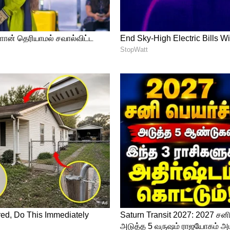
்து கிராம் வெள்ளி ரூ.77.00க்கு விற்பனை
கிலோ வெள்ளி ரூ. 77,000க்கும் விற்பனை
amil)
, வங்கிகள்
(Banking News)
, நிதி,
க சந்தை, பங்கு சந்தை, முதலீடு
 மற்றும் சமீபத்திய நிதி செய்திகள்