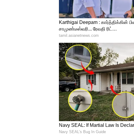
வெள்ளி விலை 80 காசுகள் உயர்ந
செய்யப்படுகிறது. மேலும் ஒரு 
செய்யப்படுகிறது.
வணிகம்
(Business Ideas in T
இந்திய பொருளாதாரம் , உல
உள்ளிட்ட பல்வேறு தகவல்கள்