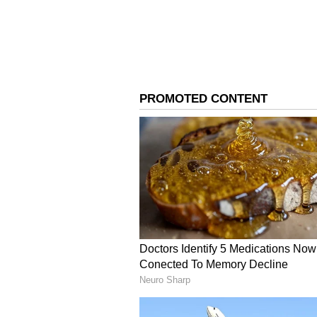
இன்றைய (மே 26) நிலவரப்படி, 
விலை சவரனுக்கு ரூ.40 குறைந்த
கேரட் தங்கம் கிராமுக்கு ரூ.5 க
தங்கம் கிராம் ஒன்றுக்கு ரூ. 6
சவரன் ரூ. 48,560ஆக விற்பனை