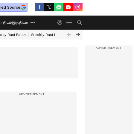
red Source
திடம்
இந்தியா
day Rasi Palan
Weekly Rasi Palan
Sun Transit 2026
Rare Astrology Y