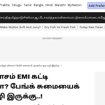
Prabha
Telugu
Tamil
Bangla
Hindi
Marathi
MyNation
Add Prefer
ெய்தி
தமிழ்நாடு
சினிமா
ஆட்டோ
வர்த்தகம்
விளையாட்டு
லைஃப்ஸ்டைல்
ஜோ
Make Mutton Soft And Juicy?
Dry Fish Vs Fresh Fish
Today Rasi Palan
ந்துட்டீங்களா? பேங்க் சுமையைக் குறைக்க ஒரு வழி இருக்கு..!
ாசம் EMI கட்டி
ா? பேங்க் சுமையைக்
 இருக்கு..!