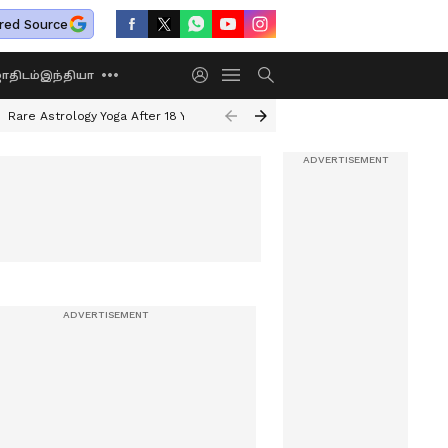
red Source
திடம்
இந்தியா
Rare Astrology Yoga After 18 Years
Dwi Pushkar Yoga 2026
Guru Peyar