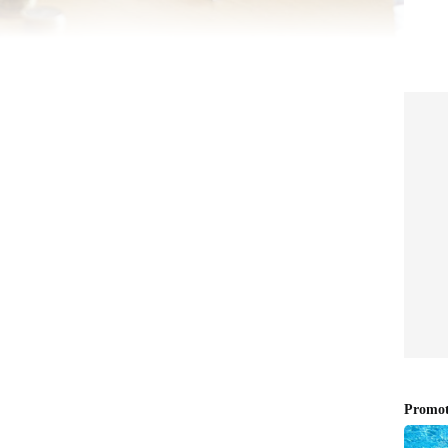
்கான மிக எளிதான வழி என்ன?
 இல்லை என்றாலோ, செலவுகள்
ீங்கள் பல கடன்களைச் சமாளித்துக்
ியுடன் கடன் மறுசீரமைப்பு அல்லது
ுறித்து நீங்கள் கலந்துரையாடலாம். இதன்
த்தை நீட்டித்து, மாதாந்திரத் தவணையைக்
 உங்கள் மாதாந்திரத் தவணை தற்போது ₹18,000
ிப்பு அதை மேலும் குறைத்து, ஒவ்வொரு மாதமும்
ளிக்கக்கூடும்.