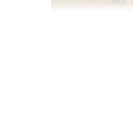
Image Credit :
Asianet News
EMI-ஐக் குறைப்பதற
உங்கள் சம்பளம் முன்பு போல்
அதிகரித்திருந்தாலோ, அல்லது ந
கொண்டிருந்தாலோ, உங்கள் வங்க
மாதாந்திரத் தவணை திருத்தம் க
மூலம், வங்கி உங்கள் கடன் கால
குறைக்க முடியும். உதாரணமாக,
ஆக இருந்தால், கடன் கால நீட்ட
சில ஆயிரம் ரூபாய் நிவாரணம் அ
Related Articles