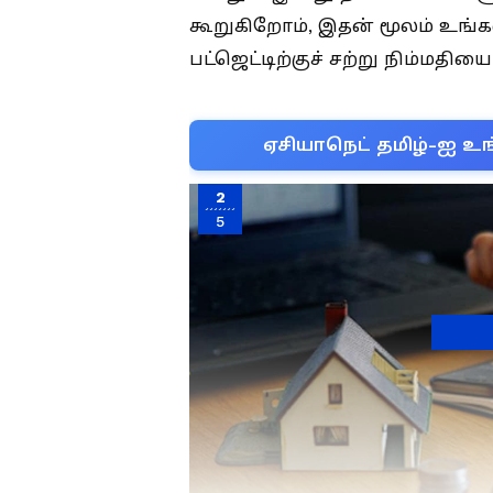
கூறுகிறோம், இதன் மூலம் உங்கள
பட்ஜெட்டிற்குச் சற்று நிம்மதிய
ஏசியாநெட் தமிழ்-ஐ உங
2
5