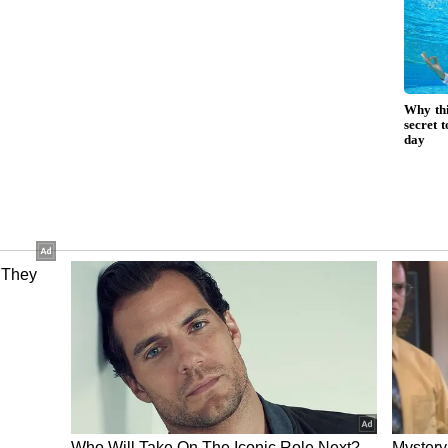
ஒரே
No Cost EMI: இந்த
, EMI-
தில்லாலங்கடி
இந்த 3
வேலையெல்லாம்
உங்களுக்கு தெரியுமா?
இனி ஏமாறாதீங்க!