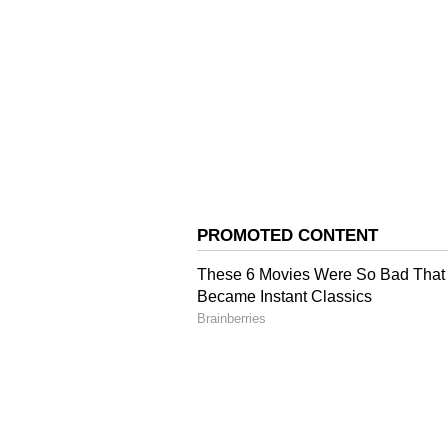
Debt Management: 
நேரத்துல பல லோன்
ல மாட்டிட்டீங்களா? 
வழிகளை டிரை
பண்ணுங்க..
3
5