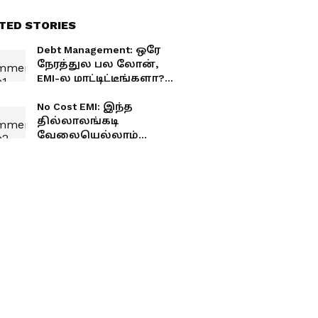
TED STORIES
Debt Management: ஒரே
நேரத்துல பல லோன்,
EMI-ல மாட்டிட்டீங்களா?
இந்த 3 வழிகளை டிரை
பண்ணுங்க..
No Cost EMI: இந்த
தில்லாலங்கடி
வேலையெல்லாம்
உங்களுக்கு தெரியுமா?
இனி ஏமாறாதீங்க!