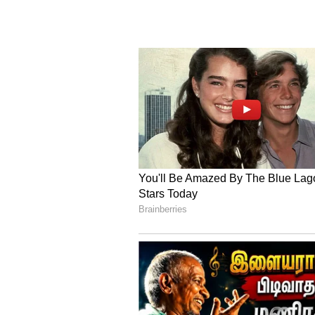
Image Credit :
Gemini
வங்கிகள் எப்போது E
நீங்கள் ஏதேனும் சிரமத்தை எத
முன்வரலாம். உதாரணமாக, உங்க
மாறியிருந்தாலோ, வியாபாரத்தி
வைத்திருந்தாலோ, அல்லது திடீ
அதிகரித்திருந்தாலோ, இதுபோன்
தவணைகளைக் குறைக்கும் வாய்