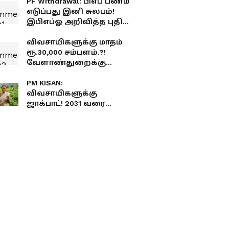
PF Withdrawal: பிஎப் பணம்
எடுப்பது இனி சுலபம்!
இபிஎப்ஓ அறிவித்த புதிய
கிளைம் நடைமுறை
இதுதான்.. செக்
விவசாயிகளுக்கு மாதம்
பண்ணுங்க!
ரூ.30,000 சம்பளம்.?!
வேளாண்துறைக்கு
அள்ளிக் கொடுக்க
போகும் தமிழக அரசு.!
PM KISAN:
யாருக்கும் தெரியாத
விவசாயிகளுக்கு
பட்ஜெட் சீக்ரெட்.!
ஜாக்பாட்! 2031 வரை
ரூ.6,000 கன்பார்ம்!
மத்திய அரசின்
அறிவிப்பு!