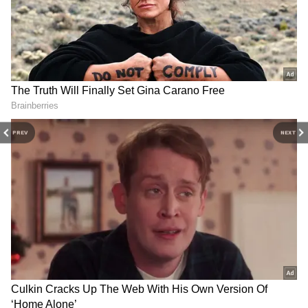
3
PREV
NEXT
4
TVS மே மாதத்தில் iQube இன் 20,000 யூனிட்களுக்கு மேல் 