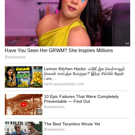
4
அவர், “TVS மோட்டார் நாட்டில் EV மாற்றத்தை முன்னெடுத்துச் 
செல்கிறது. இந்த மின்மயமாக்கல் பயணத்தின் ஆதரவுடன், TVS 
iQube அதன் வரம்பில் 1,00,000 யூனிட்களின் விற்பனை 
மைல்கல்லைப் பதிவு செய்துள்ளது” என்று கூறினார்.டிவிஎஸ் ஐக்யூப் 
Ola S1, Ather 450X மற்றும் Bajaj Chetak போன்றவற்றுக்கு பயங்கர 
போட்டியாக உள்ளது.
புது போன் வாங்க போறீங்களா.. ஆல்