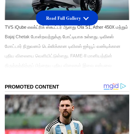
Read Full Gallery
TVS iQube எலக்ட்ரிக் ஸ்கூட்டர் ஆனது Ola S1, Ather 450X மற்றும் 
Bajaj Chetak போன்றவற்றுக்கு போட்டியாக உள்ளது. டிவிஎஸ் 
மோட்டார் நிறுவனம் டெல்லிக்கான டிவிஎஸ் ஐக்யூப் வண்டிக்கான  
புதிய விலையை வெளியிட்டுள்ளது. FAME-II மானியத்தின் 
திருத்தத்திற்குப் பிந்தைய புதிய விலைகள் இவை என்பவை 
குறிப்பிடத்தக்கது.
ஏசியாநெட் தமிழ்-ஐ உங்கள் முதன்மைத்
தேர்வாக்குங்கள்