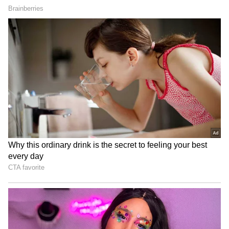
விற்பனை செய்தது.  FY23 இல், நிறுவனம் 1,00,000 யூனிட் மின்சார 
ஸ்கூட்டர்களை விற்றுள்ளது. இதுகுறித்து பேசியுள்ளார் டிவிஎஸ் 
மோட்டார் நிறுவனத்தின் எலக்ட்ரிக் வாகனங்கள் மூத்த துணைத் 
தலைவர் மனு சக்சேனா.
4