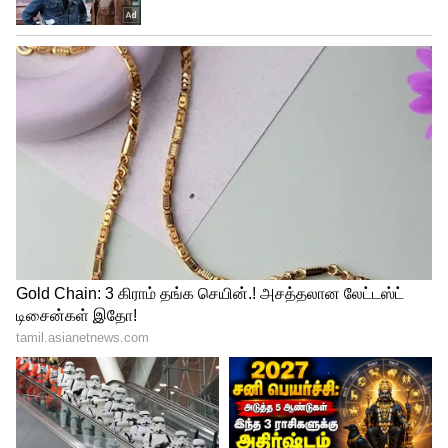
ஏரியாவில் பட்டையை கிளப்பும் Nothing
Phone 2 வரப்போகுது !!
LATEST VIDEOS
ABOUT THE AUTHOR
Raghupati R
RR
இவர் முதுகலை தமிழ் பட்டதாரி. செய்தி