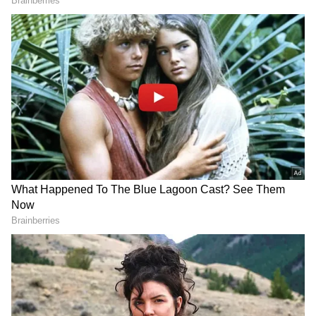
மே 20 ஆம் தேதி வரை முன்பதிவு செய்த வாடிக்கையாளர்களுக்கு, 
டெல்லியில் TVS iQube இன் ஆன்ரோடு விலை ரூ.1,16,184 ஆகவும், 
TVS iQube S-ன் விலை ரூ.1,28,849 ஆகவும் உள்ளது. மே 21 முதல் 
செய்யப்பட்ட முன்பதிவுகளுக்கு, டெல்லியில் TVS iQube இன் 
ஆன்ரோடு விலை ரூ.1,23,184 ஆகவும், TVS iQube S-ன் 
ரூ.1,38,289 ஆகவும் உள்ளது.