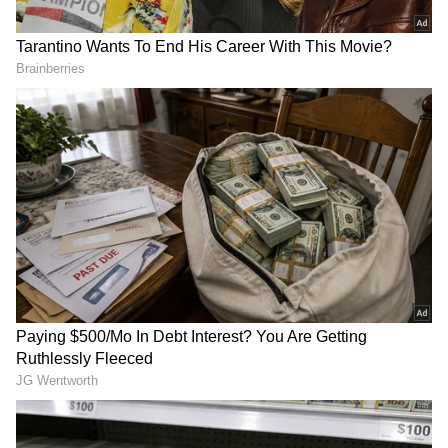
2
6
Skoda Kodiaq 2024
முன்னதாக, L&K வேரியண்ட் கார் ரூ.41.99
லட்சம் (எக்ஸ்-ஷோரூம்) விலையில்
விற்கப்பட்டது. இப்போது ரூ.2 லட்சம்
விலைக் குறைப்பைப் பெற்றுள்ளது.
இப்போது இதன் விலை ரூ.39.99 லட்சம்
(எக்ஸ்-ஷோரூம்).