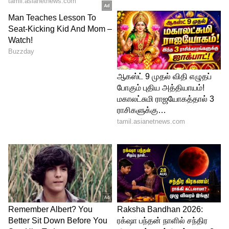
சன்ரூஃப், ஹேண்ட்ஸ் ஃப்ரீ பார்க்கிங், முன்
மற்றும் பின்புற பார்க்கிங் சென்சார்கள்
ஆகியவை கோடியாக் எஸ்யூவியில் உள்ளன
5
6
வயர்லெஸ் ஆண்ட்ராய்டு ஆட்டோ மற்றும்
ஆப்பிள் கார்ப்ளே இணைப்பு, வயர்லெஸ்
சார்ஜிங் மற்றும் 12-ஸ்பீக்கர் சவுண்ட்