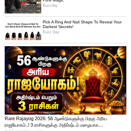
4
6
Skoda Kodiaq Price Cut
8.0-இன்ச் டச்ஸ்கிரீன்
இன்ஃபோடெயின்மென்ட் சிஸ்டம், 10.25-
இன்ச் டிஜிட்டல் இன்ஸ்ட்ரூமென்ட் கிளஸ்டர்,
சுற்றுப்புற விளக்குகள், மூன்று விதமான
தட்பவெப்ப கட்டுப்பாடு, பனோரமிக்