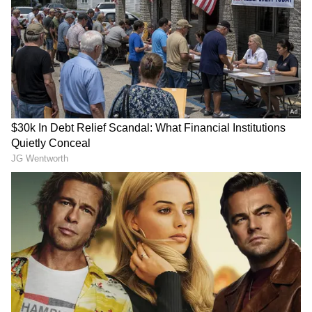
குறைத்துள்ளது.
ஏசியாநெட் தமிழ்-ஐ உங்கள் முதன்மைத்
தேர்வாக்குங்கள்