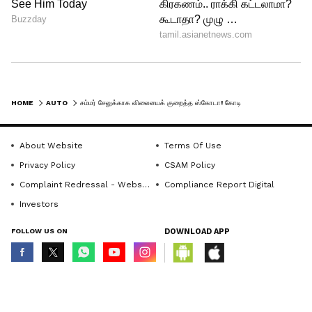
சிஸ்டம், ஒன்பது ஏர்பேக்குகள் போன்ற
இன்னும் பல வசதிகளும் உள்ளன.
டைனமிக் சேஸ் கன்ட்ரோலும்
கொடுக்கப்பட்டுள்ளது.
HOME
AUTO
சம்மர் சேலுக்காக விலையைக் குறைத்த ஸ்கோடா! கோடியாக் காருக்கு செம டிஸ்கவுண்ட் இருக்கு!
About Website
Terms Of Use
Privacy Policy
CSAM Policy
Complaint Redressal - Website
Compliance Report Digital
Investors
FOLLOW US ON
DOWNLOAD APP
© Copyright 2026 Asianxt Digital Technologies Private Limited (Formerly
known as Asianet News Media & Entertainment Private Limited) | All Rights
Reserved