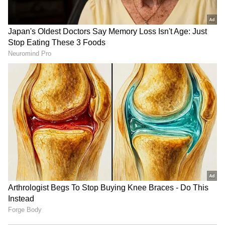
3
6
Skoda Kodiaq Variants
டிரிம்களில் மாற்றம் மற்றும் விலை குறைப்பு
தவிர எஸ்யூவியில் எந்த மாற்றமும்
செய்யப்படவில்லை. கோடியாக் 2.0-லிட்டர்,
நான்கு சிலிண்டர் TSI டர்போ-பெட்ரோல்
எஞ்சின் மூலம் இயக்கப்படுகிறது. இது