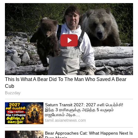
190hp ஆற்றலையும் 320Nm
முறுக்குவிசையையும் வெளிப்படுத்துகிறது.
இந்த எஸ்யூவி காரின் எஞ்சின் 7-ஸ்பீடு DSG
கியர்பாக்ஸுடன் இணைக்கப்பட்டுள்ளது.