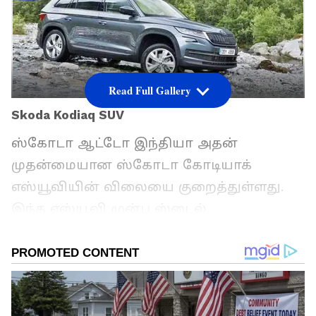
Read Full Gallery
Skoda Kodiaq SUV
ஸ்கோடா ஆட்டோ இந்தியா அதன்
முதன்மையான ஸ்கோடா கோடியாக்
எஸ்யூவியின் விலையை குறைத்துள்ளது.
இந்த எஸ்யூவி முன்பு ஸ்டைல்,
ஸ்போர்ட்லைன் மற்றும் எல்&கே ஆகிய
மூன்று டிரிம்களில் கிடைத்தது. இப்போது
L&K டிரிம் மட்டுமே கிடைக்கிறது. ஆனால்
எஸ்யூவியின் விலையையும்