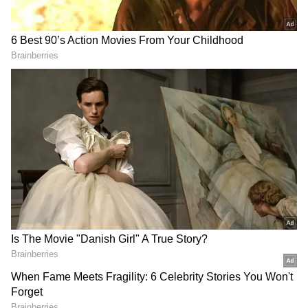
புதிய க்விட் பேஸ்லிப்ட்டில் வெளிப்புற
வடிவமைப்பில் குறிப்பிடத்தக்க மாற்றங்கள்
செய்யப்பட்டுள்ளன. புதிய கிரில்,
மாற்றியமைக்கப்பட்ட முன்புற மற்றும்
பின்புற பாம்பர்கள், ஒய் வடிவ எல்இடி
டிஆர்எல் ஹெட்லெம்ப்கள் ஆகியவை
காருக்கு பிரீமியம் தோற்றத்தை
வழங்குகின்றன. அதே நேரத்தில் எஸ்யூவி
போன்ற உயரமான வடிவமைப்பு
தொடர்ந்ததால் நகர்ப்புற சாலைகளிலும்
எளிதாக ஓட்டும் வசதியை வழங்கும் என
எதிர்பார்க்கப்படுகிறது.