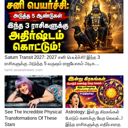
விலை, மைலேஜ் எல்லாம் தெறிக்குது!
Tata Sierra EV: 665 கி.மீ. ரேஞ்ச், 15
நிமிஷத்துல சார்ஜ்! மாஸா.., கிளாசா
அறிமுகமான டாடா சியெரா இவி..
3
5
Image Credit :
Google
கேபினில் புதிய அனுபவம்
உள்ளமைப்பிலும் பல முக்கிய மேம்பாடுகள்
இடம்பெற்றுள்ளன. 10 இன்ச் டச் ஸ்கிரீன்
இன்ஃபோடெயின்மென்ட் சிஸ்டம், டிஜிட்டல்