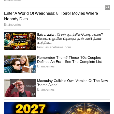
Related Articles
TVS Ntorq 125: ரூ.82,500 விலையில்
டிவிஎஸ் என்டார்க் 125 டிஸ்க் ஸ்கூட்டர்..