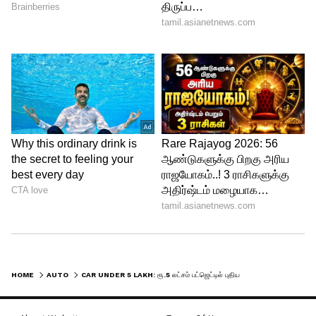
இன்ஸ்ட்ரூமென்ட் கிளஸ்டர், ஆண்ட்ராய்டு
ஆட்டோ, ஆப்பிள் கார்ப்ளே, ஸ்டீரிங்
மவுண்டட் கட்டுப்பாடுகள் மற்றும் பவர்
விண்டோஸ் போன்ற அம்சங்கள் பயண
அனுபவத்தை மேம்படுத்துகின்றன.
இதனால் இந்த கார் முதல் முறையாக கார்
வாங்கும் இளைஞர்கள் மற்றும் சிறிய
குடும்பங்களை அதிகம் கவரக்கூடும்.
HOME
AUTO
CAR UNDER 5 LAKH: ரூ.5 லட்சம் பட்ஜெட்டில் புதிய கார்.. டாடா டியாகோவுக்கு ஆப்பு வைக்கப்போகும் ரெனால்ட்.. மிஸ் பண்ணாதீங்க