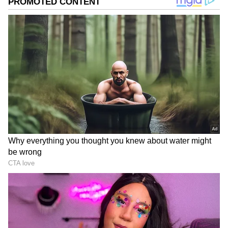
கூடுதல் வசதிகளுடனும் ஜூலை 3, 2026
அன்று அறிமுகப்படுத்த தயாராக உள்ளது.
இந்த புதிய மாடல் ஏன் இவ்வளவு
எதிர்பார்ப்பை ஏற்படுத்தியுள்ளது என்ற
கேள்வியே தற்போது பலரிடமும்
எழுந்துள்ளது.
ஏசியாநெட் தமிழ்-ஐ உங்கள் முதன்மைத்
தேர்வாக்குங்கள்