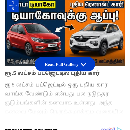
1
5
Image Credit :
Gemini
Read Full Gallery
ரூ.5 லட்சம் பட்ஜெட்டில் புதிய கார்
ரூ.5 லட்சம் பட்ஜெட்டில் ஒரு புதிய கார்
வாங்க வேண்டும் என்பது பல நடுத்தர
குடும்பங்களின் கனவாக உள்ளது. அந்த
கனவை மேலும் நெருக்கமாக்கும் வகையில்
ரெனால்ட் நிறுவனம் தனது பிரபலமான
க்விட் மாடலை புதிய தோற்றத்திலும்