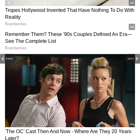
2
5
PREV
NEXT
Image Credit :
Asianet News
இ-கிளட்ச் மேஜிக் என்பது சரியாக என்ன?
பலர் ஸ்கூட்டரின் தானியங்கி ஓட்டும்
வசதியை விரும்புகிறார்கள், ஆனால் அதே
சமயம், பைக்கைப் போல கியர்
மாற்றும்போது ஏற்படும் அதிர்வையும்
தவிர்க்க விரும்புகிறார்கள். இத்தகைய