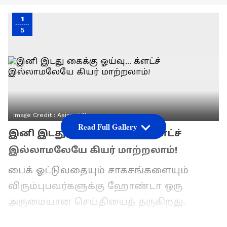
1
5
Image Credit :
Asianet News
Read Full Gallery
இனி இடது கைக்கு ஓய்வு... க்ளட்ச்
இல்லாமலேயே கியர் மாற்றலாம்!
பைக் ஓட்டுவதையும் சாகசங்களையும்
விரும்புபவர்களுக்கு ஹோண்டா ஒரு
அருமையான செய்தியைத் தருகிறது.
போக்குவரத்து நெரிசலில் பைக்