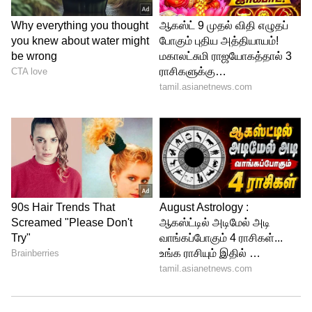
Image Credit :
Asianet News
ஹோண்டா NX500: சக்திவாய்ந்த
இன்ஜின்.. அசத்தலான அம்சங்கள்
புதிய ஹோண்டா NX500, சக்திவாய்ந்த
471சிசி, லிக்விட்-கூல்டு, பேரலல்-ட்வின்
இன்ஜின் மூலம் இயக்கப்படுகிறது. இது
8,500 ஆர்பிஎம்மில் 47 ஹெச்பி அதிகபட்ச
சக்தியையும், 6,500 ஆர்பிஎம்மில் 43 என்எம்
டார்க்கையும் உருவாக்குகிறது. இது 6-ஸ்பீடு