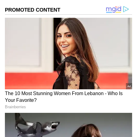
ஓட்டும்போது, ​​கிளட்சை மீண்டும் மீண்டும்
அழுத்துவதால் உங்கள் கைகள்
வலிக்கின்றனவா? கியர் மாற்றும்போது
கிளட்சும் ஆக்சிலரேட்டரும் ஒத்திசைவாகச்
செயல்படாமல் பைக் நின்றுவிடுகிறதா?
இனி நீங்கள் அந்தப் பதற்றத்தைத்
தாங்கிக்கொள்ள வேண்டியதில்லை.
ஏனென்றால், ஜப்பானிய வாகன
உற்பத்தியாளரான ஹோண்டா, தனது
மிகவும் பிரபலமான அட்வென்ச்சர் டூரர்
பைக்கான 'ஹோண்டா NX500'-ஐ, சமீபத்திய
புரட்சிகரமான தொழில்நுட்பத்துடன் கூடிய
புதிய இ-கிளட்ச் வேரியண்ட்டில் இந்திய
சந்தைக்குக் கொண்டு வந்துள்ளது. இந்த