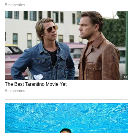
மக்களுக்காகவே ஹோண்டா இ-கிளட்ச்
தொழில்நுட்பத்தைக் கொண்டு வந்துள்ளது.
இது ஒரு மேனுவல் கியர்பாக்ஸ் மற்றும் ஒரு
ஆட்டோமேட்டிக் கிளட்ச் ஆகியவற்றின் ஒரு
அற்புதமான கலவையாகும். இதில் உள்ள
ஸ்மார்ட் எலக்ட்ரானிக் ஆக்சுவேட்டர்கள்
மற்றும் எலக்ட்ரானிக் கண்ட்ரோல் யூனிட்,
நீங்கள் கியர் மாற்றும்போதும், வாகனத்தை
ஸ்டார்ட் செய்யும்போதும் அல்லது
சிக்னலில் முழுமையாக நிறுத்தும்போதும்
கிளட்சைத் தானாகவே இயக்குகின்றன.
இதன் பொருள், நீங்கள் கிளட்ச்
நெம்புகோலை உங்கள் இடது கையால்
தொட வேண்டிய அவசியமில்லை. உங்கள்