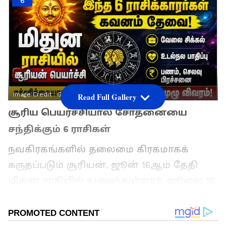
6
Image Credit :
Gemini AI
Read Full Gallery
சூரிய பெயர்ச்சியால் சோதனையை
சந்திக்கும் 6 ராசிகள்
நவகிரகங்களில் தலைமை கிரகமாகக்
கருதப்படும் சூரியன், ஜூன் 16ஆம் தேதி
மிதுன ராசியில் நுழைந்துள்ளார். ஜூலை 16
வரை இந்த சஞ்சாரம் நீடிக்கிறது. ஜோதிடக்
கணிப்புகளின்படி, சூரியன் சாதகமாக