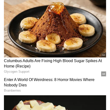
இருந்தால் பதவி, புகழ், செல்வாக்கு மற்றும்
மரியாதை அதிகரிக்கும். ஆனால், சில
ராசிக்காரர்களுக்கு இந்தக் கால
சவால்களையும் உருவாக்கலாம்.
ஏசியாநெட் தமிழ்-ஐ உங்கள் முதன்மைத்
தேர்வாக்குங்கள்