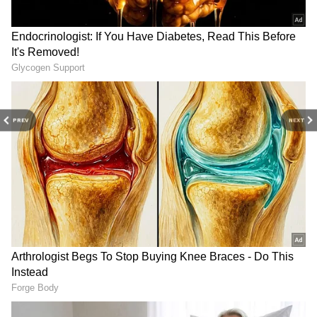
செலவுகள் ஏற்பட வாய்ப்பு உள்ளது.
பணிச்சுமை அதிகரிப்பதோடு, அவசர
முடிவுகள் சிக்கல்களை உருவாக்கலாம்.
முதலீட்டு விஷயங்களில் கூடுதல்
எச்சரிக்கை அவசியம்.
PREV
NEXT