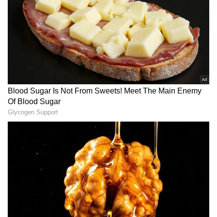
2
6
Image Credit :
Pixabay
மேஷம்: வருமானத்துடன் செலவும்
உயரும்
மேஷ ராசிக்காரர்களுக்கு பண வரவு
அதிகரித்தாலும், அதைவிட அதிகமாக