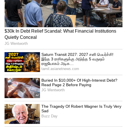
Image Credit :
Pixabay
மிதுனம்: தன்னம்பிக்கையில் தடுமாற்றம்
சூரியன் நேரடியாக மிதுன ராசியில்
சஞ்சரிப்பதால், தன்னம்பிக்கை குறைதல்
மற்றும் முடிவெடுப்பதில் தயக்கம் நாள்.
தந்தையின் உடல்நிலை குறித்து கவலை
அதிகரிக்கலாம். வேலை வாய்ப்புகள்
மற்றும் போட்டித் தேர்வுகளில் எதிர்பாராத
ஏமாற்றங்கள் உருவாகலாம்.