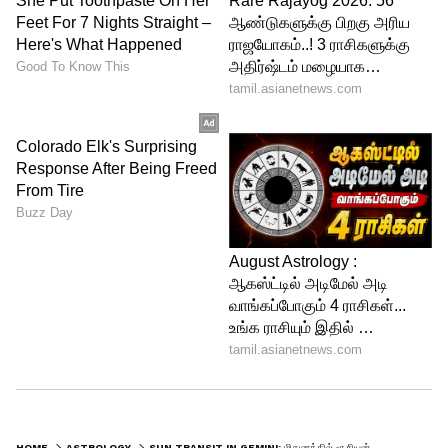
Image Credit :
Pixabay
கடகம்: உழைப்புக்கு குறைந்த பலன்
கடக ராசிக்காரர்களுக்கு அதிக உழைப்பு
இருந்தாலும் அதற்கான பலன் தாமதமாக
கிடைக்கக்கூடும். குடும்பத்தில் கருத்து
வேறுபாடுகள் தோன்றலாம். தொழில்
மற்றும் வியாபாரத்தில் வருமானம்
குறைவதற்கான வாய்ப்பு உள்ளது.
5
6
HOME
ASTROLOGY
SUN TRANSIT IN GEMINI: மிதுனத்தில் சூரியன் பெயர்ச்சி.. இந்த 6 ராசிக்காரர்கள் வேலை, பண விஷயத்தில் கவனம் தேவை