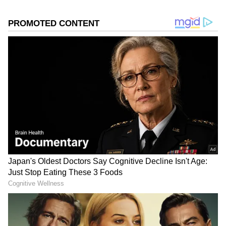
இந்த 6 ராசிக்காரர்கள் அடுத்த 6
மாதங்களுக்கு வாழ்வில் புதிய உச்சத்தைத்
தொட இருக்கின்றனர். 2026 ஆம் ஆண்டின்
இரண்டாவது பாதியான ஆறு மாதங்களும் 6
ராசிக்காரர்கள் சாதகமான பலன்களை பெற
உள்ளனர். அதுகுறித்து இந்த பதிவில்
காணலாம்.
Numerology: இந்த தேதிகளில்
பிறந்தவர்களுக்கு காதல் சுத்தமா செட்
ஆகாது.! எத்தனை பேரை லவ்
பண்ணாலும் பிரேக்-அப் நடக்குமாம்.!
Add Asianetnews Tamil as a Preferred
Source