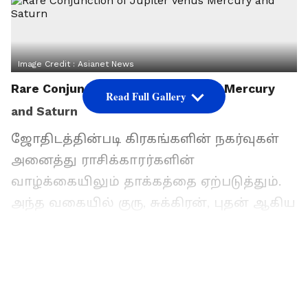
Image Credit :
Asianet News
Rare Conjunction of Jupiter Venus Mercury
Read Full Gallery
and Saturn
ஜோதிடத்தின்படி கிரகங்களின் நகர்வுகள்
அனைத்து ராசிக்காரர்களின்
வாழ்க்கையிலும் தாக்கத்தை ஏற்படுத்தும்.
அந்த வகையில் குரு, சுக்கிரன், புதன் ஆகிய
கிரகங்கள் சனி பகவானுடன்
இணைகின்றன. இந்த அரிய நிகழ்வானது
குறிப்பிட்ட 6 ராசிக்காரர்களுக்கு
அதிர்ஷ்டத்தை வாரி வழங்க இருக்கிறது.