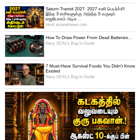
Image Credit :
Asianet News
மிதுனம்
மிதுன ராசியின் அதிபதி புதன் பகவான்
ஆவார். இவர் சாதகமான கோச்சாரத்தில்
சஞ்சரிப்பதாலும், குரு, சுக்கிரன் ஆதரவு
கிடைப்பதாலும், இந்த ராசிக்காரர்களுக்கு
இந்த ஆண்டின் கடைசி 6 மாதங்கள் அதிக
வெற்றி கிடைக்கும். குடும்பத்தில் இருந்து
வந்த சண்டை, சச்சரவுகள் தீரும்.
குடும்பத்தினரின் தேவைகளை
நிறைவேற்றுவீர்கள். மன அழுத்தம்,
பிரச்சனைகள் குறையும். வருமானம்
அதிகரித்து, தேவைகள் பூர்த்தியாகும்.